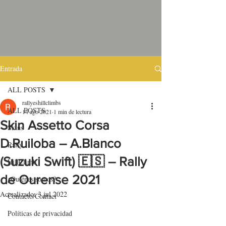
Entrada
ALL POSTS
rallyeshillclimbs
ALL POSTS
14 ago 2021
1 min de lectura
Skin Assetto Corsa
Skins
D.Ruiloba – A.Blanco
Rally
(Suzuki Swift) 🇪🇸 – Rally
HillClimb
de Ourense 2021
¿Quiénes somos?
Actualizado:
3 jul 2022
Contacto/Contact
Políticas de privacidad