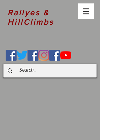
Rallyes &
HillClimbs