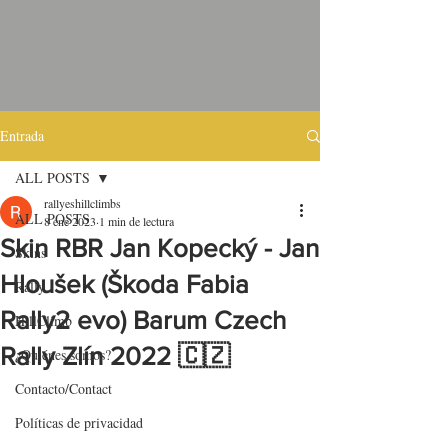
Entrada
ALL POSTS
rallyeshillclimbs
ALL POSTS
8 ene 2023
1 min de lectura
Skin RBR Jan Kopecký - Jan
Skins
Hloušek (Škoda Fabia
Rally
Rally2 evo) Barum Czech
HillClimb
Rally Zlín 2022 🇨🇿
¿Quiénes somos?
Contacto/Contact
Políticas de privacidad