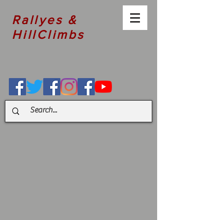
Rallyes &
HillClimbs