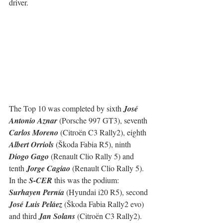
driver.
The Top 10 was completed by sixth 
José 
Antonio Aznar
 (Porsche 997 GT3), seventh 
Carlos Moreno
 (Citroën C3 Rally2), eighth 
Albert Orriols
 (Škoda Fabia R5), ninth 
Diogo Gago
 (Renault Clio Rally 5) and 
tenth 
Jorge Cagiao
 (Renault Clio Rally 5).
In the 
S-CER
 this was the podium: 
Surhayen Pernía
 (Hyundai i20 R5), second 
José Luis Peláez
 (Škoda Fabia Rally2 evo) 
and third 
Jan Solans
 (Citroën C3 Rally2). 