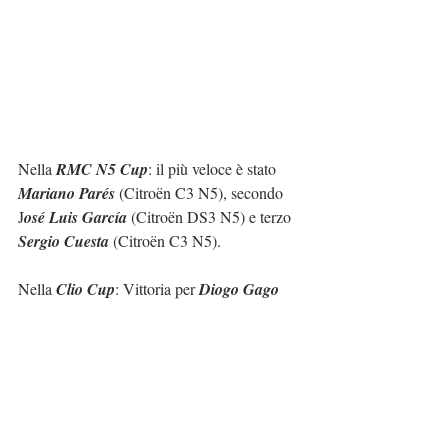
Nella 
RMC N5 Cup
: il più veloce è stato 
Mariano Parés
 (Citroën C3 N5), secondo 
J
osé Luis García
 (Citroën DS3 N5) e terzo 
Sergio Cuesta
 (Citroën C3 N5).
Nella 
Clio Cup
: Vittoria per 
Diogo Gago
(Renault Clio Rally 5), secondo 
Jorge 
Cagiao
 (Renault Clio Rally 5) e terzo 
Carlos Rodríguez
 (Renault Clio Rally 5). 
Matematicamente 
Jorge Cagiao
 è campione 
della 
Clio Cup
.