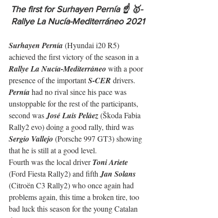
The first for Surhayen Pernía ☝️ 🥇- 
Rallye La Nucía-Mediterráneo 2021
Surhayen Pernía
 (Hyundai i20 R5) 
achieved the first victory of the season in a 
Rallye La Nucía-Mediterráneo
 with a poor 
presence of the important 
S-CER
 drivers.
Pernía
 had no rival since his pace was 
unstoppable for the rest of the participants, 
second was 
José Luis Peláez
 (Škoda Fabia 
Rally2 evo) doing a good rally, third was 
Sergio Vallejo
 (Porsche 997 GT3) showing 
that he is still at a good level.
Fourth was the local driver 
Toni Ariete
(Ford Fiesta Rally2) and fifth 
Jan Solans
(Citroën C3 Rally2) who once again had 
problems again, this time a broken tire, too 
bad luck this season for the young Catalan 