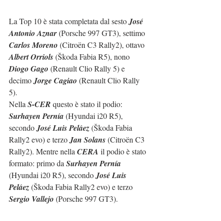
La Top 10 è stata completata dal sesto 
José 
Antonio Aznar
 (Porsche 997 GT3), settimo 
Carlos Moreno
 (Citroën C3 Rally2), ottavo 
Albert Orriols
 (Škoda Fabia R5), nono 
Diogo Gago
 (Renault Clio Rally 5) e 
decimo 
Jorge Cagiao
 (Renault Clio Rally 
5).
Nella 
S-CER
 questo è stato il podio: 
Surhayen Pernía
 (Hyundai i20 R5), 
secondo 
José Luis Peláez
 (Škoda Fabia 
Rally2 evo) e terzo 
Jan Solans
 (Citroën C3 
Rally2). Mentre nella 
CERA
 il podio è stato 
formato: primo da 
Surhayen Pernía
(Hyundai i20 R5), secondo 
José Luis 
Peláez
 (Škoda Fabia Rally2 evo) e terzo 
Sergio Vallejo
 (Porsche 997 GT3).