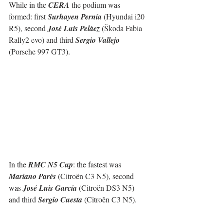
While in the 
CERA
 the podium was 
formed: first 
Surhayen Pernía
 (Hyundai i20 
R5), second 
José Luis Peláez
 (Škoda Fabia 
Rally2 evo) and third 
Sergio Vallejo
(Porsche 997 GT3).
In the 
RMC N5 Cup
: the fastest was 
Mariano Parés
 (Citroën C3 N5), second 
was 
José Luis García
 (Citroën DS3 N5) 
and third 
Sergio Cuesta
 (Citroën C3 N5).