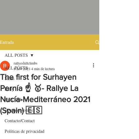
Entrada
ALL POSTS
rallyeshillclimbs
ALL POSTS
8 nov 2021
4 min de lectura
The first for Surhayen
Skins
Pernía ☝️ 🥇- Rallye La
Rally
Nucía-Mediterráneo 2021
HillClimb
(Spain) 🇪🇸
¿Quiénes somos?
Contacto/Contact
Políticas de privacidad