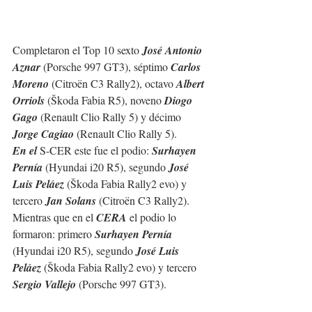
Completaron el Top 10 sexto 
José Antonio 
Aznar
 (Porsche 997 GT3), séptimo 
Carlos 
Moreno
 (Citroën C3 Rally2), octavo 
Albert 
Orriols
 (Škoda Fabia R5), noveno 
Diogo 
Gago
 (Renault Clio Rally 5) y décimo 
Jorge Cagiao
 (Renault Clio Rally 5).
En el 
S-CER este fue el podio: 
Surhayen 
Pernía
 (Hyundai i20 R5), segundo 
José 
Luis Peláez
 (Škoda Fabia Rally2 evo) y 
tercero 
Jan Solans
 (Citroën C3 Rally2). 
Mientras que en el 
CERA
 el podio lo 
formaron: primero 
Surhayen Pernía
(Hyundai i20 R5), segundo 
José Luis 
Peláez
 (Škoda Fabia Rally2 evo) y tercero 
Sergio Vallejo
 (Porsche 997 GT3).