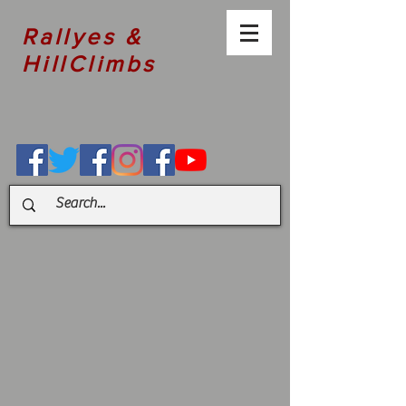
Rallyes &
HillClimbs