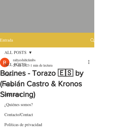
Entrada
ALL POSTS
rallyeshillclimbs
ALL POSTS
25 dic 2023
1 min de lectura
Borines - Torazo 🇪🇸 by
Skins
(Fabián Castro & Kronos
Rally
Simracing)
HillClimb
¿Quiénes somos?
Contacto/Contact
Políticas de privacidad