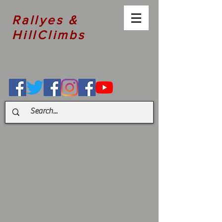
Rallyes &
HillClimbs