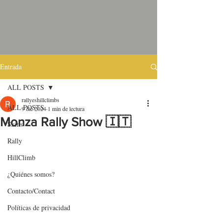
Entrada
ALL POSTS
rallyeshillclimbs
ALL POSTS
9 dic 2024
1 min de lectura
Monza Rally Show 🇮🇹
Skins
Rally
HillClimb
¿Quiénes somos?
Contacto/Contact
Políticas de privacidad