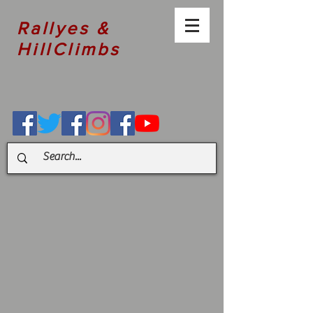
Rallyes &
HillClimbs