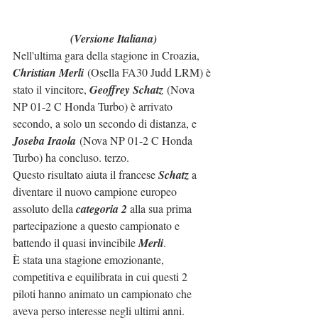
(Versione Italiana)
Nell'ultima gara della stagione in Croazia, 
Christian Merli 
(Osella FA30 Judd LRM) è 
stato il vincitore, 
Geoffrey Schatz
 (Nova 
NP 01-2 C Honda Turbo) è arrivato 
secondo, a solo un secondo di distanza, e 
Joseba Iraola
 (Nova NP 01-2 C Honda 
Turbo) ha concluso. terzo.
Questo risultato aiuta il francese 
Schatz
 a 
diventare il nuovo campione europeo 
assoluto della 
categoria 2
 alla sua prima 
partecipazione a questo campionato e 
battendo il quasi invincibile 
Merli
.
È stata una stagione emozionante, 
competitiva e equilibrata in cui questi 2 
piloti hanno animato un campionato che 
aveva perso interesse negli ultimi anni. 