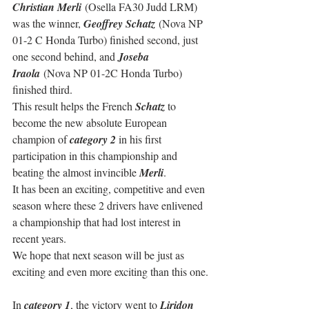
Christian Merli 
(Osella FA30 Judd LRM) 
was the winner, 
Geoffrey Schatz
 (Nova NP 
01-2 C Honda Turbo) finished second, just 
one second behind, and 
Joseba 
Iraola
 (Nova NP 01-2C Honda Turbo) 
finished third. 
This result helps the French 
Schatz
 to 
become the new absolute European 
champion of 
category 2
 in his first 
participation in this championship and 
beating the almost invincible 
Merli
.
It has been an exciting, competitive and even 
season where these 2 drivers have enlivened 
a championship that had lost interest in 
recent years. 
We hope that next season will be just as 
exciting and even more exciting than this one.
In 
category 1
, the victory went to 
Liridon 