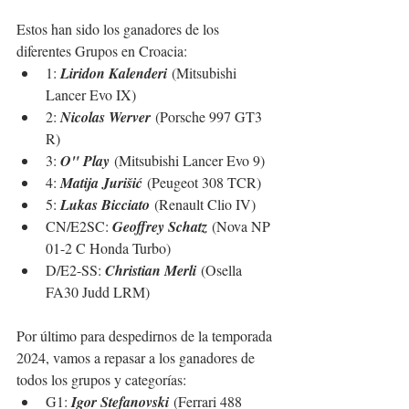
Estos han sido los ganadores de los 
diferentes Grupos en Croacia:
1: 
Liridon Kalenderi
 (Mitsubishi 
Lancer Evo IX)
2: 
Nicolas Werver
 (Porsche 997 GT3 
R)
3: 
O" Play
 (Mitsubishi Lancer Evo 9)
4: 
Matija Jurišić
 (Peugeot 308 TCR)
5: 
Lukas Bicciato
 (Renault Clio IV)
CN/E2SC: 
Geoffrey Schatz
 (Nova NP 
01-2 C Honda Turbo)
D/E2-SS: 
C
hristian Merli
 (Osella 
FA30 Judd LRM)
Por último para despedirnos de la temporada 
2024, vamos a repasar a los ganadores de 
todos los grupos y categorías:
G1: 
Igor Stefanovski
 (Ferrari 488 