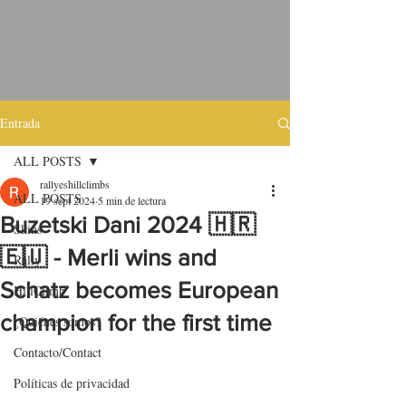
Entrada
ALL POSTS
rallyeshillclimbs
ALL POSTS
19 sept 2024
5 min de lectura
Buzetski Dani 2024 🇭🇷
Skins
🇪🇺 - Merli wins and
Rally
Schatz becomes European
HillClimb
champion for the first time
¿Quiénes somos?
Contacto/Contact
Políticas de privacidad