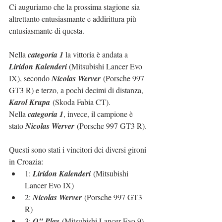
Ci auguriamo che la prossima stagione sia 
altrettanto entusiasmante e addirittura più 
entusiasmante di questa.
Nella 
categoria 1
 la vittoria è andata a 
Liridon Kalenderi
 (Mitsubishi Lancer Evo 
IX), secondo 
Nicolas Werver
 (Porsche 997 
GT3 R) e terzo, a pochi decimi di distanza, 
Karol Krupa
 (Skoda Fabia CT).
Nella 
categoria 1
, invece, il campione è 
stato 
Nicolas Werver
 (Porsche 997 GT3 R).
Questi sono stati i vincitori dei diversi gironi 
in Croazia:
1: 
Liridon Kalenderi
 (Mitsubishi 
Lancer Evo IX)
2: 
Nicolas Werver
 (Porsche 997 GT3 
R)
3: 
O" Play
 (Mitsubishi Lancer Evo 9)