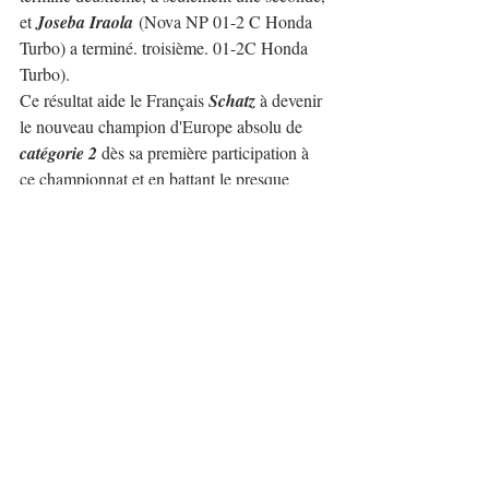
et 
Joseba Iraola
 (Nova NP 01-2 C Honda 
Turbo) a terminé. troisième. 01-2C Honda 
Turbo).
Ce résultat aide le Français 
Schatz
 à devenir 
le nouveau champion d'Europe absolu de 
catégorie 2
 dès sa première participation à 
ce championnat et en battant le presque 
invincible 
Merli
.
Ce fut une saison passionnante, compétitive 
et équilibrée où ces 2 pilotes ont animé un 
championnat qui avait perdu tout intérêt ces 
dernières années. 
Nous espérons que la saison prochaine sera 
tout aussi excitante et même plus excitante 
que celle-ci.
En 
catégorie 1
, la victoire est revenue à 
Liridon Kalenderi
 (Mitsubishi Lancer Evo 