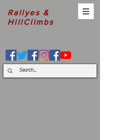
Rallyes &
HillClimbs