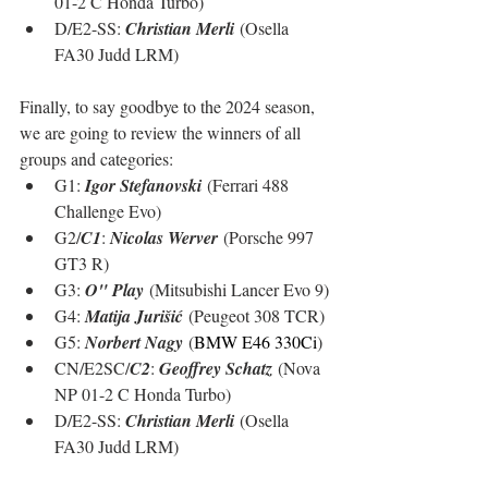
01-2 C Honda Turbo)
D/E2-SS: 
C
hristian Merli
 (Osella 
FA30 Judd LRM)
Finally, to say goodbye to the 2024 season, 
we are going to review the winners of all 
groups and categories:
G1: 
Igor Stefanovski
 (Ferrari 488 
Challenge Evo)
G2/
C1
: 
Nicolas Werver
 (Porsche 997 
GT3 R)
G3: 
O" Play
 (Mitsubishi Lancer Evo 9)
G4: 
Matija Jurišić
 (Peugeot 308 TCR)
G5: 
Norbert Nagy
 (
BMW E46 330Ci
)
CN/E2SC/
C2
: 
Geoffrey Schatz
 (Nova 
NP 01-2 C Honda Turbo)
D/E2-SS: 
C
hristian Merli
 (Osella 
FA30 Judd LRM)