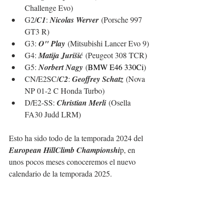
Challenge Evo)
G2/
C1
: 
Nicolas Werver
 (Porsche 997 
GT3 R)
G3: 
O" Play
 (Mitsubishi Lancer Evo 9)
G4: 
Matija Jurišić
 (Peugeot 308 TCR)
G5: 
Norbert Nagy
 (
BMW E46 330Ci
)
CN/E2SC/
C2
: 
Geoffrey Schatz
 (Nova 
NP 01-2 C Honda Turbo)
D/E2-SS: 
C
hristian Merli
 (Osella 
FA30 Judd LRM)
Esto ha sido todo de la temporada 2024 del 
European HillClimb Championshi
p, en 
unos pocos meses conoceremos el nuevo 
calendario de la temporada 2025.