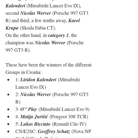
Kalenderi
 (Mitsubishi Lancer Evo IX), 
second 
Nicolas Werver
 (Porsche 997 GT3 
R) and third, a few tenths away, 
Karol 
Krupa
 (Skoda Fabia CT).
On the other hand, in 
category 1
, the 
champion was 
Nicolas Werver
 (Porsche 
997 GT3 R).
These have been the winners of the different 
Groups in Croatia:
1: 
Liridon Kalenderi
 (Mitsubishi 
Lancer Evo IX)
2: 
Nicolas Werver
 (Porsche 997 GT3 
R)
3: 
O" Play
 (Mitsubishi Lancer Evo 9)
4: 
Matija Jurišić
 (Peugeot 308 TCR)
5: 
Lukas Bicciato
 (Renault Clio IV)
CN/E2SC: 
Geoffrey Schatz
 (Nova NP 