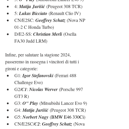
4: 
Matija Jurišić
 (Peugeot 308 TCR)
5: 
Lukas Bicciato
 (Renault Clio IV)
CN/E2SC: 
Geoffrey Schatz
 (Nova NP 
01-2 C Honda Turbo)
D/E2-SS: 
C
hristian Merli
 (Osella 
FA30 Judd LRM)
Infine, per salutare la stagione 2024, 
passeremo in rassegna i vincitori di tutti i 
gironi e categorie:
G1: 
Igor Stefanovski
 (Ferrari 488 
Challenge Evo)
G2/
C1
: 
Nicolas Werver
 (Porsche 997 
GT3 R)
G3: 
O" Play
 (Mitsubishi Lancer Evo 9)
G4: 
Matija Jurišić
 (Peugeot 308 TCR)
G5: 
Norbert Nagy
 (
BMW E46 330Ci
)
CN/E2SC/
C2
: 
Geoffrey Schatz
 (Nova 