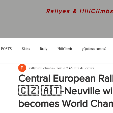
Rallyes & HillClimb
 POSTS
Skins
Rally
HillClimb
¿Quiénes somos?
rallyeshillclimbs
7 nov 2023
5 min de lectura
skins
Interview
Central European Ral
🇨🇿 🇦🇹-Neuville w
becomes World Cha