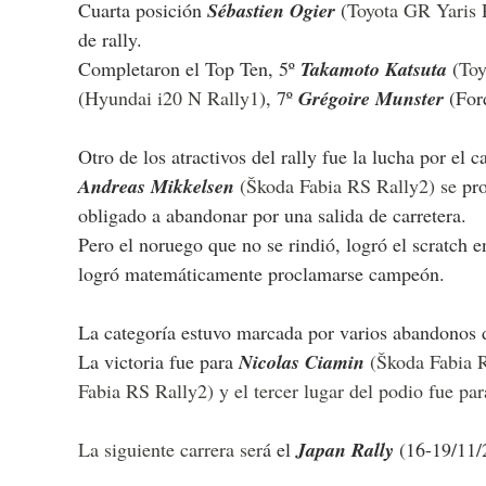
Cuarta posición 
Sébastien Ogier 
(
Toyota GR Yaris 
de rally.
Completaron el Top Ten, 5º 
Takamoto Katsuta 
(
Toy
(
Hyundai i20 N Rally1
), 7º 
Grégoire Munster 
(For
Otro de los atractivos del rally fue la lucha por el 
Andreas Mikkelsen 
(Škoda Fabia RS Rally2) se 
pr
obligado a abandonar por una salida de carretera.
Pero el noruego que no se rindió, logró el scratch e
logró matemáticamente proclamarse campeón.
La categoría estuvo marcada por varios abandonos de
La victoria fue para 
Nicolas Ciamin 
(Škoda Fabia 
Fabia RS Rally2) y el tercer lugar del podio fue par
La siguiente carrera ser
á el 
Japan Rally
 (16-19/11/