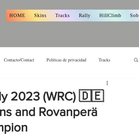
s
HOME
Skins
Tracks
Rally
HillClimb
Sob
Contacto/Contact
Políticas de privacidad
Tracks
ly 2023 (WRC) 🇩🇪
ins and Rovanperä
mpion