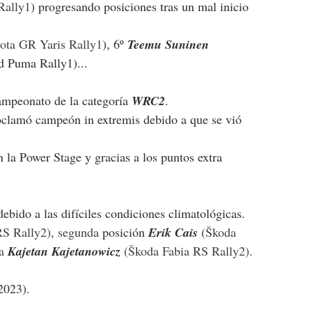
Rally1
) progresando posiciones tras un mal inicio 
ota GR Yaris Rally1
), 6º 
Teemu Suninen 
d Puma Rally1)...
campeonato de la categoría 
WRC2
.
oclamó campeón in extremis debido a que se vió 
n la Power Stage y gracias a los puntos extra 
bido a las difíciles condiciones climatológicas. 
RS Rally2), segunda 
posición
Erik Cais 
(Škoda 
a 
Kajetan Kajetanowicz 
(Škoda Fabia RS Rally2).
2023).