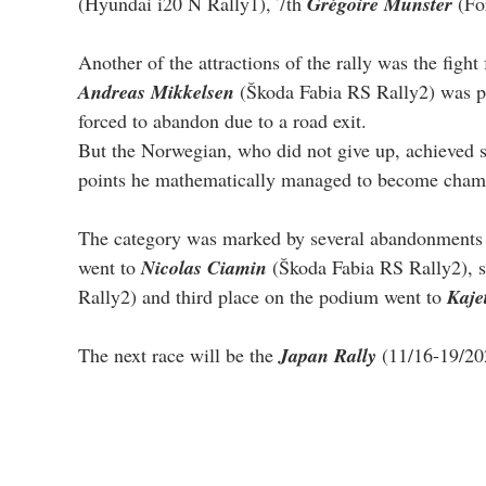
(Hyundai i20 N Rally1), 7th
 Grégoire Munster
 (Fo
Another of the attractions of the rally was the fight 
Andreas Mikkelsen
 (Škoda Fabia RS Rally2) was p
forced to abandon due to a road exit.
But the Norwegian, who did not give up, achieved sc
points he mathematically managed to become cham
The category was marked by several abandonments du
went to 
Nicolas Ciamin
 (Škoda Fabia RS Rally2), 
Rally2) and third place on the podium went to 
Kaje
The next race will be the 
Japan Rally
 (11/16-19/20