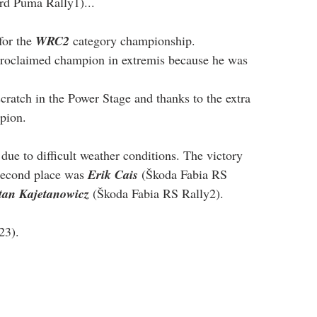
rd Puma Rally1)...
for the 
WRC2
 category championship.
roclaimed champion in extremis because he was 
ratch in the Power Stage and thanks to the extra 
pion.
e to difficult weather conditions. The victory 
second place was 
Erik Cais
 (Škoda Fabia RS 
tan Kajetanowicz
 (Škoda Fabia RS Rally2).
23).