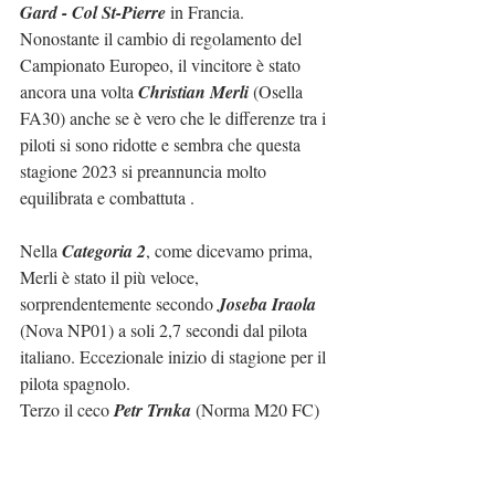
Gard - Col St-Pierre
 in Francia.
Nonostante il cambio di regolamento del 
Campionato Europeo, il vincitore è stato 
ancora una volta 
Christian Merli
 (Osella 
FA30) anche se è vero che le differenze tra i 
piloti si sono ridotte e sembra che questa 
stagione 2023 si preannuncia molto 
equilibrata e combattuta .
Nella 
Categoria 2
, come dicevamo prima, 
Merli è stato il più veloce, 
sorprendentemente secondo 
Joseba Iraola
(Nova NP01) a soli 2,7 secondi dal pilota 
italiano. Eccezionale inizio di stagione per il 
pilota spagnolo.
Terzo il ceco 
Petr Trnka
 (Norma M20 FC) 
staccato di 5 secondi dal primo classificato, 
queste differenze lo scorso anno sarebbero 
state impensabili.