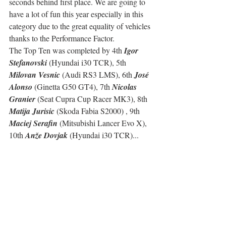
seconds behind first place. We are going to 
have a lot of fun this year especially in this 
category due to the great equality of vehicles 
thanks to the Performance Factor.
The Top Ten was completed by 4th 
Igor 
Stefanovski
 (Hyundai i30 TCR), 5th 
Milovan Vesnic
 (Audi RS3 LMS), 6th 
José 
Alonso
 (Ginetta G50 GT4), 7th 
Nicolas 
Granier
 (Seat Cupra Cup Racer MK3), 8th 
Matija Jurisic
 (Skoda Fabia S2000) , 9th 
Maciej Serafin
 (Mitsubishi Lancer Evo X), 
10th 
Anže Dovjak
 (Hyundai i30 TCR)...