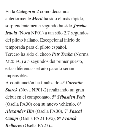
En la 
Categoría 2
 como decíamos 
anteriormente 
Merli
 ha sido el más rápido, 
sorprendentemente segundo ha sido 
Joseba 
Iraola
 (Nova NP01) a tan sólo 2.7 segundos 
del piloto italiano. Excepcional inicio de 
temporada para el piloto español.
Tercero ha sido el checo 
Petr Trnka
 (Norma 
M20 FC) a 5 segundos del primer puesto, 
estas diferencias el año pasado serían 
impensables.
A continuación ha finalizado 4º 
Corentin 
Starck
 (Nova NP01-2) realizando un gran 
debut en el campeonato, 5º 
Sébastien Petit
(Osella PA30) con su nuevo vehículo, 6º 
Alexander Hin
 (Osella FA30), 7º 
Pascal 
Campi
 (Osella PA21 Evo), 8º 
Franck 
Bellieres
 (Osella PA27)...