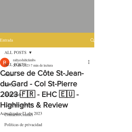
Entrada
ALL POSTS
rallyeshillclimbs
ALL POSTS
20 abr 2023
7 min de lectura
Course de Côte St-Jean-
Skins
du-Gard - Col St-Pierre
Rally
2023 🇫🇷 - EHC 🇪🇺 -
HillClimb
Highlights & Review
¿Quiénes somos?
Actualizado:
23 abr 2023
Contacto/Contact
Políticas de privacidad