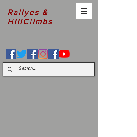
Rallyes &
HillClimbs