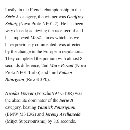
Lastly, in the French championship in the 
Série A
 category, the winner was 
Geoffrey 
Schatz
 (Nova Proto NP01-2). He has been 
very close to achieving the race record and 
has improved 
Merli
's times which, as we 
have previously commented, was affected 
by the change in the European regulations.
They completed the podium with almost 8 
seconds difference, 2nd 
Marc Pernot
 (Nova 
Proto NP01-Turbo) and third 
Fabien 
Bourgeon
 (Revolt 3P0).
Nicolas Werver
 (Porsche 997 GT3R) was 
the absolute dominator of the 
Série B
category, beating 
Yannick Poinsignon
(BMW M3 E92) and 
Jeremy Avellaneda
(Mitjet Supertourisme) by 8.6 seconds.