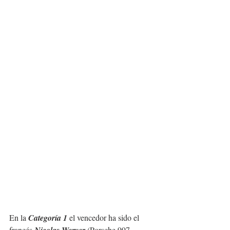
En la 
Categoría 1
 el vencedor ha sido el 
francés 
 (Porsche 997 