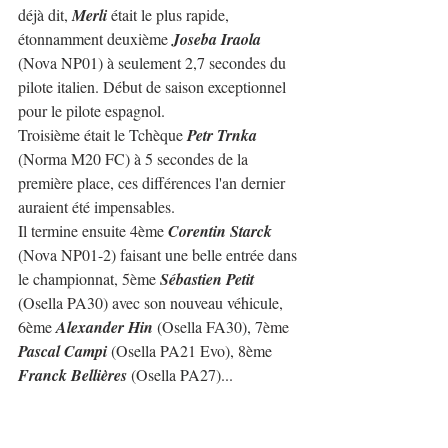
déjà dit, 
Merli 
était le plus rapide, 
étonnamment deuxième 
Joseba Iraola
(Nova NP01) à seulement 2,7 secondes du 
pilote italien. Début de saison exceptionnel 
pour le pilote espagnol.
Troisième était le Tchèque 
Petr Trnka
(Norma M20 FC) à 5 secondes de la 
première place, ces différences l'an dernier 
auraient été impensables.
Il termine ensuite 4ème 
Corentin Starck
(Nova NP01-2) faisant une belle entrée dans 
le championnat, 5ème 
Sébastien Petit
(Osella PA30) avec son nouveau véhicule, 
6ème 
Alexander Hin
 (Osella FA30), 7ème 
Pascal Campi
 (Osella PA21 Evo), 8ème 
Franck Bellières
 (Osella PA27)...