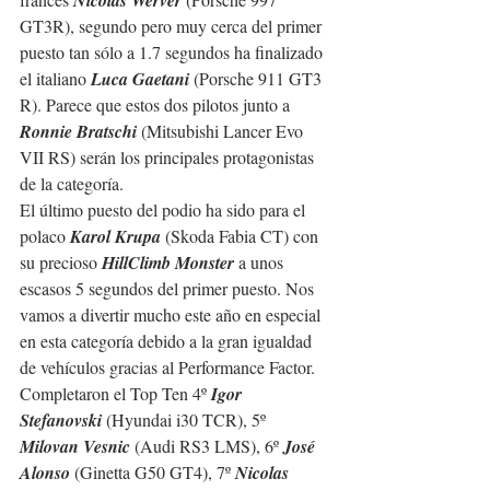
Nicolas Werver
GT3R), segundo pero muy cerca del primer 
puesto tan sólo a 1.7 segundos ha finalizado 
el italiano 
Luca Gaetani
 (Porsche 911 GT3 
R). Parece que estos dos pilotos junto a 
Ronnie Bratschi
 (Mitsubishi Lancer Evo 
VII RS) serán los principales protagonistas 
de la categoría.
El último puesto del podio ha sido para el 
polaco 
Karol Krupa
 (Skoda Fabia CT) con 
su precioso 
HillClimb Monster
 a unos 
escasos 5 segundos del primer puesto. Nos 
vamos a divertir mucho este año en especial 
en esta categoría debido a la gran igualdad 
de vehículos gracias al Performance Factor.
Completaron el Top Ten 4º 
Igor 
Stefanovski
 (Hyundai i30 TCR), 5º 
Milovan Vesnic
 (Audi RS3 LMS), 6º 
José 
Alonso
 (Ginetta G50 GT4), 7º 
Nicolas 