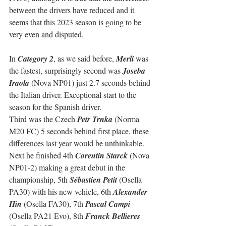
between the drivers have reduced and it 
seems that this 2023 season is going to be 
very even and disputed.
In 
Category 2
, as we said before, 
Merli
 was 
the fastest, surprisingly second was 
Joseba 
Iraola
 (Nova NP01) just 2.7 seconds behind 
the Italian driver. Exceptional start to the 
season for the Spanish driver.
Third was the Czech 
Petr Trnka
 (Norma 
M20 FC) 5 seconds behind first place, these 
differences last year would be unthinkable.
Next he finished 4th 
Corentin Starck
 (Nova 
NP01-2) making a great debut in the 
championship, 5th 
Sébastien Petit
 (Osella 
PA30) with his new vehicle, 6th 
Alexander 
Hin
 (Osella FA30), 7th 
Pascal Campi
(Osella PA21 Evo), 8th 
Franck Bellieres