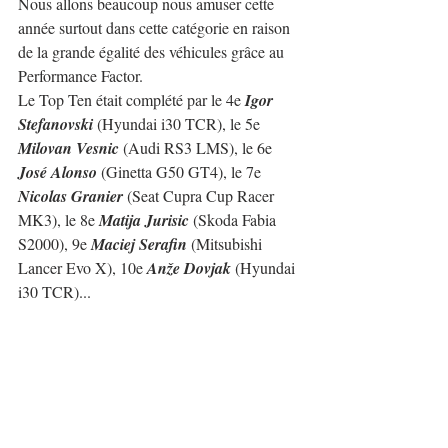
Nous allons beaucoup nous amuser cette 
année surtout dans cette catégorie en raison 
de la grande égalité des véhicules grâce au 
Performance Factor.
Le Top Ten était complété par le 4e 
Igor 
Stefanovski
 (Hyundai i30 TCR), le 5e 
Milovan Vesnic
 (Audi RS3 LMS), le 6e 
José Alonso
 (Ginetta G50 GT4), le 7e 
Nicolas Granier
 (Seat Cupra Cup Racer 
MK3), le 8e 
Matija Jurisic
 (Skoda Fabia 
S2000), 9e 
Maciej Serafin
 (Mitsubishi 
Lancer Evo X), 10e 
Anže Dovjak
 (Hyundai 
i30 TCR)...