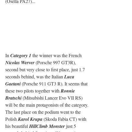
(Osella PA27)...
In 
Category 1
 the winner was the French 
Nicolas Werver
 (Porsche 997 GT3R), 
second but very close to first place, just 1.7 
seconds behind, was the Italian 
Luca 
Gaetani
 (Porsche 911 GT3 R). It seems that 
these two pilots together with 
Ronnie 
Bratschi
 (Mitsubishi Lancer Evo VII RS) 
will be the main protagonists of the category.
The last place on the podium went to the 
Polish 
Karol Krupa
 (Skoda Fabia CT) with 
his beautiful 
HillClimb Monster
 just 5 