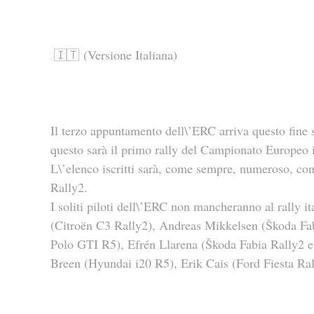
🇮🇹 (Versione Italiana)
Il terzo appuntamento dell\’ERC arriva questo fine s
questo sarà il primo rally del Campionato Europeo i
L\’elenco iscritti sarà, come sempre, numeroso, con 
Rally2.
I soliti piloti dell\’ERC non mancheranno al rally
(Citroën C3 Rally2), Andreas Mikkelsen (Škoda Fa
Polo GTI R5), Efrén Llarena (Škoda Fabia Rally2 ev
Breen (Hyundai i20 R5), Erik Cais (Ford Fiesta R