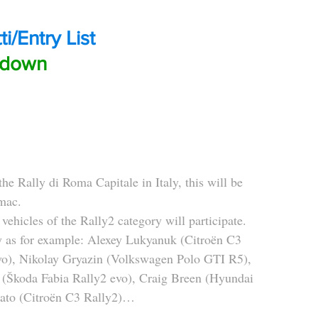
ti/Entry List
edown
e Rally di Roma Capitale in Italy, this will be 
rmac.
ehicles of the Rally2 category will participate.
ly as for example: Alexey Lukyanuk (Citroën C3 
vo), Nikolay Gryazin (Volkswagen Polo GTI R5), 
s (Škoda Fabia Rally2 evo), Craig Breen (Hyundai 
nato (Citroën C3 Rally2)…