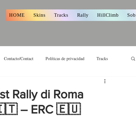
s
HOME
Skins
Tracks
Rally
HillClimb
Sob
Contacto/Contact
Políticas de privacidad
Tracks
ist Rally di Roma
 🇮🇹 – ERC 🇪🇺