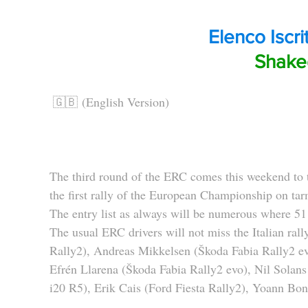
Elenco Iscrit
Shak
🇬🇧 (English Version)
The third round of the ERC comes this weekend to th
the first rally of the European Championship on ta
The entry list as always will be numerous where 51 v
The usual ERC drivers will not miss the Italian ral
Rally2), Andreas Mikkelsen (Škoda Fabia Rally2 e
Efrén Llarena (Škoda Fabia Rally2 evo), Nil Solan
i20 R5), Erik Cais (Ford Fiesta Rally2), Yoann Bo