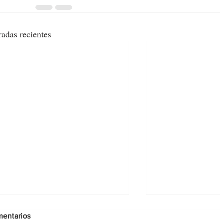
radas recientes
entarios