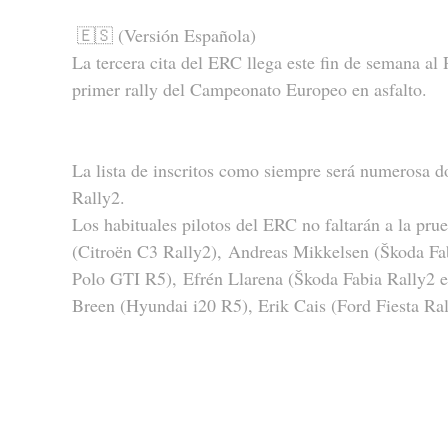
🇪🇸 (Versión Española)
La tercera cita del ERC llega este fin de semana al R
primer rally del Campeonato Europeo en asfalto.
La lista de inscritos como siempre será numerosa do
Rally2.
Los habituales pilotos del ERC no faltarán a la pr
(Citroën C3 Rally2), Andreas Mikkelsen (Škoda Fa
Polo GTI R5), Efrén Llarena (Škoda Fabia Rally2 e
Breen (Hyundai i20 R5), Erik Cais (Ford Fiesta R