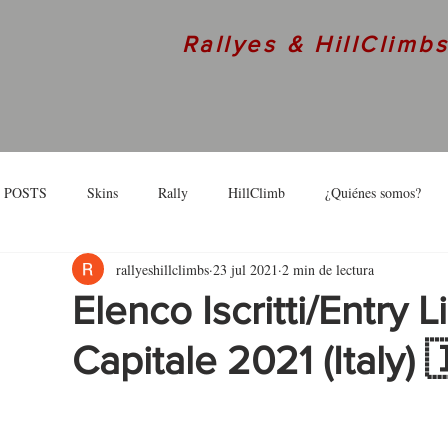
Rallyes & HillClimb
 POSTS
Skins
Rally
HillClimb
¿Quiénes somos?
rallyeshillclimbs
23 jul 2021
2 min de lectura
skins
Interview
Elenco Iscritti/Entry L
Capitale 2021 (Italy)