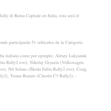
ally di Roma Capitale en Italia, esta será el 
nde participarán 51 vehículos de la Categoría 
ueba italiana como por ejemplo: Alexey Lukyanuk 
bia Rally2 evo), Nikolay Gryazin (Volkswagen 
vo), Nil Solans (Škoda Fabia Rally2 evo), Craig 
ally2), Yoann Bonato (Citroën C3 Rally2)…