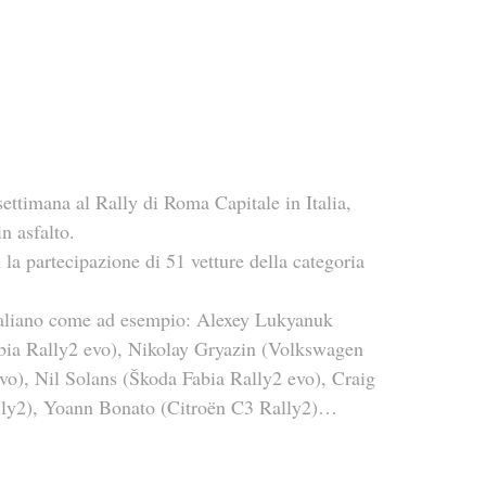
ettimana al Rally di Roma Capitale in Italia, 
n asfalto.
la partecipazione di 51 vetture della categoria 
 italiano come ad esempio: Alexey Lukyanuk 
bia Rally2 evo), Nikolay Gryazin (Volkswagen 
o), Nil Solans (Škoda Fabia Rally2 evo), Craig 
ally2), Yoann Bonato (Citroën C3 Rally2)…