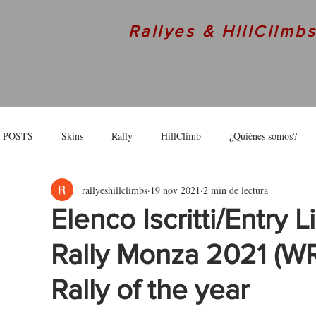
Rallyes & HillClimb
 POSTS
Skins
Rally
HillClimb
¿Quiénes somos?
rallyeshillclimbs
19 nov 2021
2 min de lectura
skins
Interview
Elenco Iscritti/Entry
Rally Monza 2021 (WR
Rally of the year