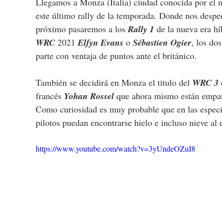
Llegamos a Monza (Italia) ciudad conocida por el mí
este último rally de la temporada. Donde nos despe
próximo pasaremos a los 
Rally 1
 de la nueva era h
WRC
 2021 
Elfyn Evans
 o 
Sébastien Ogier
, los do
parte con ventaja de puntos ante el británico.
También se decidirá en Monza el titulo del 
WRC 3
 
francés 
Yohan Rossel
 que ahora mismo están empat
Como curiosidad es muy probable que en las especial
pilotos puedan encontrarse hielo e incluso nieve al 
https://www.youtube.com/watch?v=3yUndeOZuI8