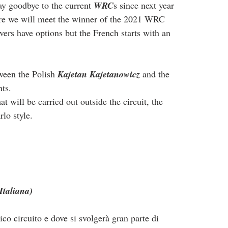
ay goodbye to the current 
WRC
s since next year 
here we will meet the winner of the 2021 WRC 
ivers have options but the French starts with an 
ween the Polish 
Kajetan Kajetanowicz
 and the 
nts.
hat will be carried out outside the circuit, the 
lo style.
Italiana)
ico circuito e dove si svolgerà gran parte di 