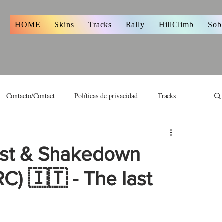
s
HOME
Skins
Tracks
Rally
HillClimb
Sob
Contacto/Contact
Políticas de privacidad
Tracks
 List & Shakedown
C) 🇮🇹 - The last