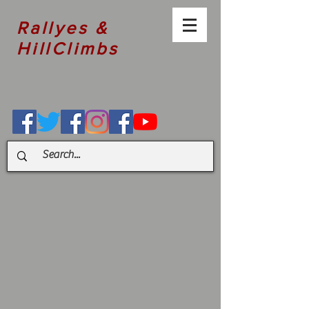
Rallyes &
HillClimbs