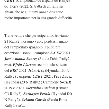
CERT
 (Campeonato de España de Rallyes 
de Tierra) 2022. Si tratta di un rally su 
ghiaia che negli ultimi anni è diventato 
molto importante per la sua grande difficoltà 
.
Tra le vetture che parteciperanno troviamo 
21 Rally2, nessuno vuole perdersi l'inizio 
del campionato spagnolo. I piloti più 
eccezionali sono: il campione 
S-CER
 2021 
José Antonio Suárez
 (Škoda Fabia Rally2 
evo), 
Efrén Llarena
 secondo classificato 
del 
ERC
 2021, 
Iván Ares
 (Hyundai i20 N 
Rally2) campione 
CERT
 2021, 
Pepe López
(Hyundai i20 N Rally2 ) Campione 
S-CER
2019 e 2020, 
Alejandro Cachón
 (Citroën 
C3 Rally2), 
Surhayen Pernía
 (Hyundai i20 
N Rally2), 
Cristian Garcí
a (Škoda Fabia 
Rally2 evo)...