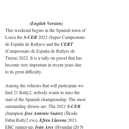
(English Version)
This weekend begins in the Spanish town of 
Lorca the 
S-CER
 2022 (Super Campeonato 
de España de Rallyes) and the 
CERT
(Campeonato de España de Rallyes de 
Tierra) 2022. It is a rally on gravel that has 
become very important in recent years due 
to its great difficulty.
Among the vehicles that will participate we 
find 21 Rally2, nobody wants to miss the 
start of the Spanish championship. The most 
outstanding drivers are: The 2021 
S-CER
champion 
José Antonio Suárez
 (Škoda 
Fabia Rally2 evo), 
Efrén Llarena
 2021 
ERC runner-up, 
Iván Ares
 (Hyundai i20 N 