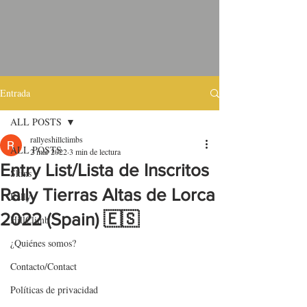
Entrada
ALL POSTS
rallyeshillclimbs
ALL POSTS
2 mar 2022
3 min de lectura
Entry List/Lista de Inscritos
Skins
Rally Tierras Altas de Lorca
Rally
2022 (Spain) 🇪🇸
HillClimb
¿Quiénes somos?
Contacto/Contact
Políticas de privacidad