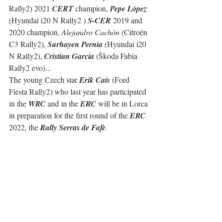
Rally2) 2021 
CERT
 champion, 
Pepe López
(Hyundai i20 N Rally2 ) 
S-CER
 2019 and 
2020 champion, 
Alejandro Cachón
 (Citroën 
C3 Rally2), 
Surhayen Pernía
 (Hyundai i20 
N Rally2), 
Cristian García
 (Škoda Fabia 
Rally2 evo)...
The young Czech star 
Erik Cais
 (Ford 
Fiesta Rally2) who last year has participated 
in the 
WRC
 and in the 
ERC
 will be in Lorca 
in preparation for the first round of the 
ERC
2022, the 
Rally Serras de Fafe
.