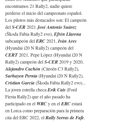
encontramos 21 Rally2, nadie quiere 
perderse el inicio del campeonato español. 
Los pilotos más destacados son: El campeón 
del 
S-CER
 2021 
José Antonio Suárez
(Škoda Fabia Rally2 evo), 
Efrén Llarena
subcampeón del 
ERC
 2021, 
Iván Ares
(Hyundai i20 N Rally2) campeón del 
CERT
 2021, Pepe López (Hyundai i20 N 
Rally2) campeón del 
S-CER
 2019 y 2020, 
Alejandro Cachón
 (Citroën C3 Rally2), 
Surhayen Pernía
 (Hyundai i20 N Rally2), 
Cristian García
 (Škoda Fabia Rally2 evo)...
La joven estrella checa 
Erik Cais
 (Ford 
Fiesta Rally2) que el año pasado ha 
participado en el 
WRC
 y en el 
ERC
 estará 
en Lorca como preparación para la primera 
cita del ERC 2022, el 
Rally Serras de Fafe
.