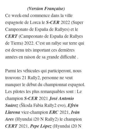
(Version Française)
Ce week-end commence dans la ville 
espagnole de Lorca le 
S-CER
 2022 (Super 
Campeonato de España de Rallyes) et le 
CERT
 (Campeonato de España de Rallyes 
de Tierra) 2022. C'est un rallye sur terre qui 
est devenu très important ces dernières 
années en raison de sa grande difficulté .
Parmi les véhicules qui participeront, nous 
trouvons 21 Rally2, personne ne veut 
manquer le début du championnat espagnol. 
Les pilotes les plus remarquables sont : Le 
champion 
S-CER
 2021 
José Antonio 
Suárez
 (Škoda Fabia Rally2 evo), 
Efrén 
Llarena
 vice-champion 
ERC
 2021, 
Iván 
Ares
 (Hyundai i20 N Rally2) le champion 
CERT 
2021, 
Pepe López
 (Hyundai i20 N 