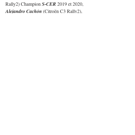
Rally2) Champion 
S-CER
 2019 et 2020, 
Alejandro Cachón
 (Citroën C3 Rally2), 
Surhayen Pernía
 (Hyundai i20 N Rally2), 
Cristian García
 (Škoda Fabia Rally2 evo)...
La jeune star tchèque 
Erik Cais
 (Ford Fiesta 
Rally2) qui a participé l'an dernier au 
WRC
et à l'
ERC
 sera à Lorca en préparation de la 
première manche de l'
ERC
 2022, le 
Rally 
Serras de Fafe
.