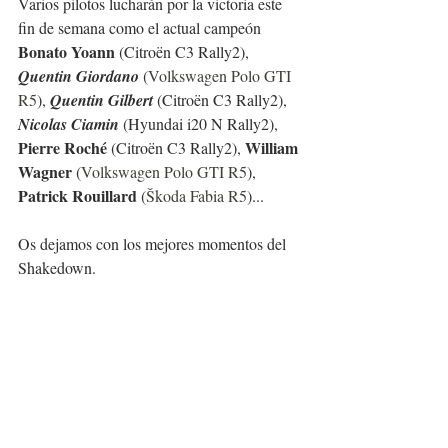
Varios pilotos lucharán por la victoria este 
fin de semana como el actual campeón 
Bonato Yoann 
(Citroën C3 Rally2), 
Quentin Giordano
 (
Volkswagen Polo GTI 
R5
), 
Quentin Gilbert
 (Citroën C3 Rally2), 
Nicolas Ciamin
 (Hyundai i20 N Rally2), 
Pierre Roché 
William 
(Citroën C3 Rally2), 
Wagner 
(
Volkswagen Polo GTI R5
), 
Patrick Rouillard 
(
Škoda Fabia R5
)...
Os dejamos con los mejores momentos del 
Shakedown.