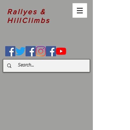
Rallyes &
HillClimbs