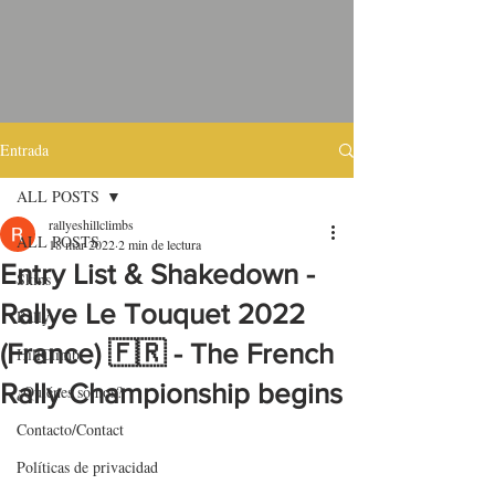
Entrada
ALL POSTS
rallyeshillclimbs
ALL POSTS
18 mar 2022
2 min de lectura
Entry List & Shakedown -
Skins
Rallye Le Touquet 2022
Rally
(France) 🇫🇷 - The French
HillClimb
Rally Championship begins
¿Quiénes somos?
Contacto/Contact
Políticas de privacidad