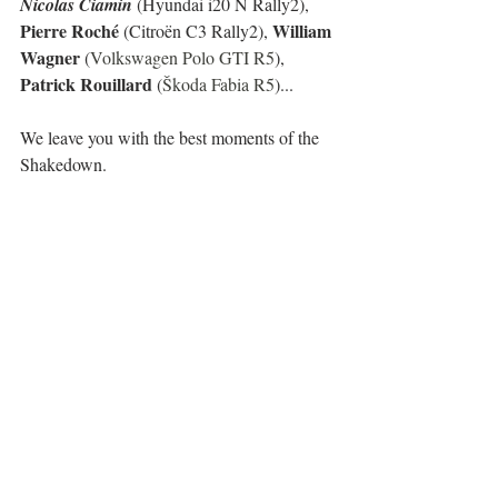
Nicolas Ciamin
 (Hyundai i20 N Rally2), 
Pierre Roché 
William 
(Citroën C3 Rally2), 
Wagner 
(
Volkswagen Polo GTI R5
), 
Patrick Rouillard 
(
Škoda Fabia R5
)...
We leave you with the best moments of the 
Shakedown.