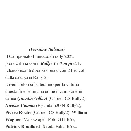
(Versione Italiana)
Il Campionato Francese di rally 2022 
prende il via con il 
Rallye Le Touquet
. L
´elenco iscritti è sensazionale con 24 veicoli 
della categoria Rally 2.
Diversi piloti si batteranno per la vittoria 
questo fine settimana come il campione in 
carica 
Quentin Gilbert
 (Citroën C3 Rally2), 
Nicolas Ciamin
 (Hyundai i20 N Rally2), 
Pierre Roché 
William 
(Citroën C3 Rally2), 
Wagner 
(
Volkswagen Polo GTI R5
), 
Patrick Rouillard 
(
Škoda Fabia R5
)...