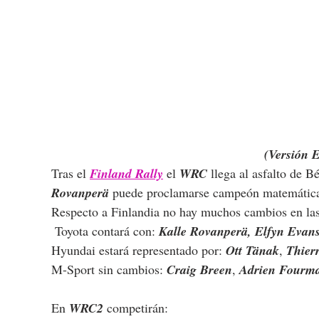
(Versión 
Tras el 
Finland Rally
 el 
WRC
 llega al asfalto de Bé
Rovanperä 
puede proclamarse campeón matemátic
Respecto a Finlandia no hay muchos cambios en las 
 Toyota contará con: 
Kalle Rovanperä, Elfyn Evan
Hyundai estará representado por: 
Ott Tänak
, 
Thierr
M-Sport sin cambios: 
Craig Breen
, 
Adrien Fourma
En 
WRC2
 competirán: 