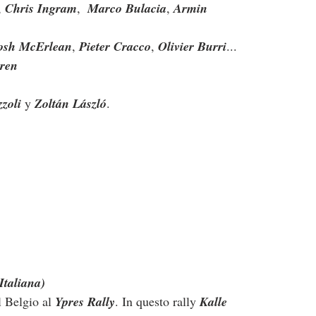
, 
Chris Ingram
,  
Marco Bulacia
, 
Armin 
osh McErlean
, 
Pieter Cracco
, 
Olivier Burri
... 
eren
zoli
 y 
Zoltán László
.   
Italiana)
l Belgio al 
Ypres Rally
. In questo rally 
Kalle 