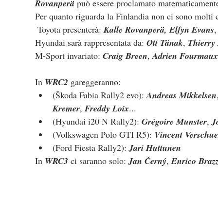
Rovanperä
 può essere proclamato matematicament
Per quanto riguarda la Finlandia non ci sono molti 
 Toyota presenterà: 
Kalle Rovanperä, Elfyn Evans
,
Hyundai sarà rappresentata da: 
Ott Tänak
, 
Thierry 
M-Sport invariato: 
Craig Breen
, 
Adrien Fourmaux
In 
WRC2
 gareggeranno:
(Škoda Fabia Rally2 evo): 
Andreas Mikkelsen
Kremer
, 
Freddy Loix
...
(Hyundai i20 N Rally2): 
Grégoire Munster
, 
J
(Volkswagen Polo GTI R5): 
Vincent Verschu
(Ford Fiesta Rally2): 
Jari Huttunen
In 
WRC3
 ci saranno solo: 
Jan Černý
, 
Enrico Brazz