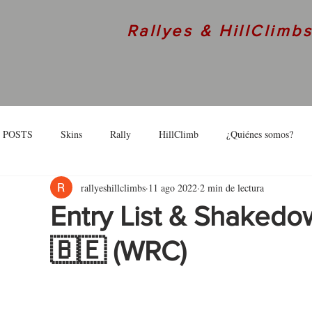
Rallyes & HillClimb
 POSTS
Skins
Rally
HillClimb
¿Quiénes somos?
rallyeshillclimbs
11 ago 2022
2 min de lectura
skins
Interview
Entry List & Shakedo
🇧🇪 (WRC)