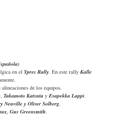
Española)
lgica en el 
Ypres Rally
. En este rally 
Kalle 
amente.
alineaciones de los equipos.
s
, 
Takamoto Katsuta 
y 
Esapekka Lappi
.
y Neuville y Oliver Solberg
.
ux, Gus Greensmith
. 