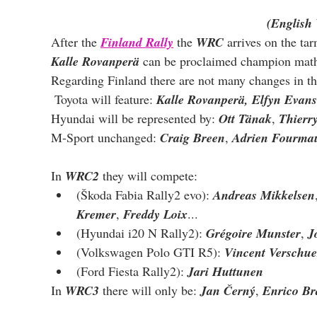
(English 
After the 
Finland Rally
 the 
WRC 
arrives on the ta
Kalle Rovanperä
 can be proclaimed champion math
Regarding Finland there are not many changes in th
 Toyota will feature: 
Kalle Rovanperä, Elfyn Evans
Hyundai will be represented by: 
Ott Tänak
, 
Thierry
M-Sport unchanged: 
Craig Breen
, 
Adrien Fourma
In 
WRC2
 they will compete:
(Škoda Fabia Rally2 evo): 
Andreas Mikkelsen
Kremer
, 
Freddy Loix
...
(Hyundai i20 N Rally2): 
Grégoire Munster
, 
J
(Volkswagen Polo GTI R5): 
Vincent Verschu
(Ford Fiesta Rally2): 
Jari Huttunen
In 
WRC3
 there will only be: 
Jan Černý
, 
Enrico Br