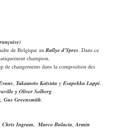
rançaise)
halte de Belgique au 
Rallye d'Ypres
. Dans ce 
matiquement champion.
oup de changements dans la composition des 
 Evans
, 
Takamoto Katsuta 
y 
Esapekka Lappi
.
uville y Oliver Solberg
.
, Gus Greensmith
.
, 
Chris Ingram
,  
Marco Bulacia
, 
Armin 