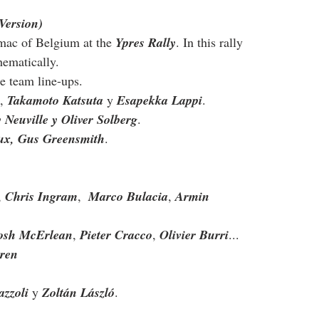
Version)
rmac of Belgium at the 
Ypres Rally
. In this rally 
ematically.
e team line-ups.
, 
Takamoto Katsuta 
y 
Esapekka Lappi
.
 Neuville y Oliver Solberg
.
ux, Gus Greensmith
. 
, 
Chris Ingram
,  
Marco Bulacia
, 
Armin 
osh McErlean
, 
Pieter Cracco
, 
Olivier Burri
... 
eren
azzoli
 y 
Zoltán László
.