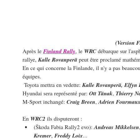
(Version F
Après le 
Finland Rally
, le 
WRC
 débarque sur l'asp
rallye, 
Kalle Rovanperä
 peut être proclamé mathé
En ce qui concerne la Finlande, il n'y a pas beauc
équipes.
 Toyota mettra en vedette: 
Kalle Rovanperä, Elfyn
Hyundai sera représenté par: 
Ott Tänak
, 
Thierry Ne
M-Sport inchangé: 
Craig Breen
, 
Adrien Fourmaux
En 
WRC2
 ils disputeront :
(Škoda Fabia Rally2 evo): 
Andreas Mikkelsen
Kremer
, 
Freddy Loix
...