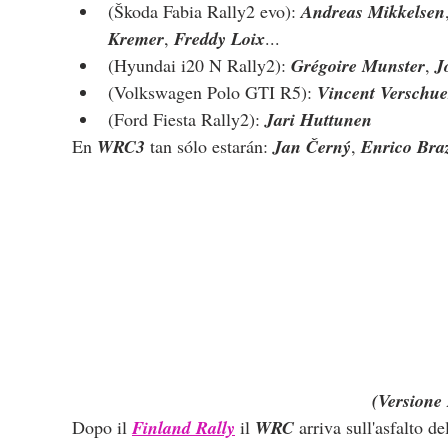
(Škoda Fabia Rally2 evo): 
Andreas Mikkelsen
Kremer
, 
Freddy Loix
...
(Hyundai i20 N Rally2): 
Grégoire Munster
, 
J
(Volkswagen Polo GTI R5): 
Vincent Verschu
(Ford Fiesta Rally2): 
Jari Huttunen
En
 WRC3 
tan sólo estarán: 
Jan Černý
, 
Enrico Braz
(Versione 
Dopo il 
Finland Rally
 il 
WRC
 arriva sull'asfalto de