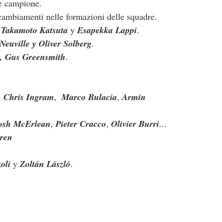
e campione.
cambiamenti nelle formazioni delle squadre.
 
Takamoto Katsuta 
y 
Esapekka Lappi
.
Neuville y Oliver Solberg
.
, Gus Greensmith
.
, 
Chris Ingram
,  
Marco Bulacia
, 
Armin 
osh McErlean
, 
Pieter Cracco
, 
Olivier Burri
... 
eren
oli
 y 
Zoltán László
.