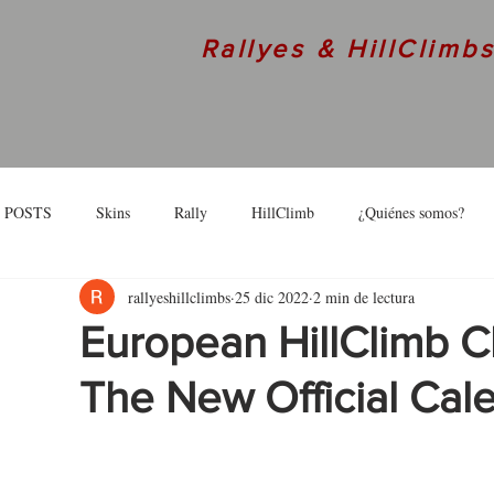
Rallyes & HillClimb
 POSTS
Skins
Rally
HillClimb
¿Quiénes somos?
rallyeshillclimbs
25 dic 2022
2 min de lectura
skins
Interview
European HillClimb 
The New Official Cal