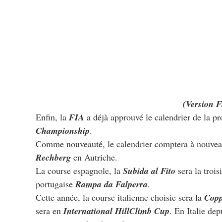
(Version F
Enfin, la 
FIA
 a déjà approuvé le calendrier de la p
Championship
.
Comme nouveauté, le calendrier comptera à nouveau 
Rechberg
 en Autriche.
La course espagnole, la 
Subida al Fito
 sera la tro
portugaise 
Rampa da Falperra
.
Cette année, la course italienne choisie sera la 
Copp
sera en 
International HillClimb Cup
. En Italie dep