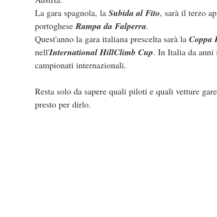
La gara spagnola, la 
Subida al Fito
, sarà il terzo 
portoghese 
Rampa da Falperra
.
Quest'anno la gara italiana prescelta sarà la 
Coppa P
nell'
International HillClimb Cup
. In Italia da anni
campionati internazionali.
Resta solo da sapere quali piloti e quali vetture g
presto per dirlo.