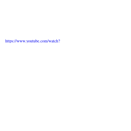
https://www.youtube.com/watch?
v=NDOnVBp5WQ0
https://www.youtube.com/watch?
v=DG1VqO21_pQ