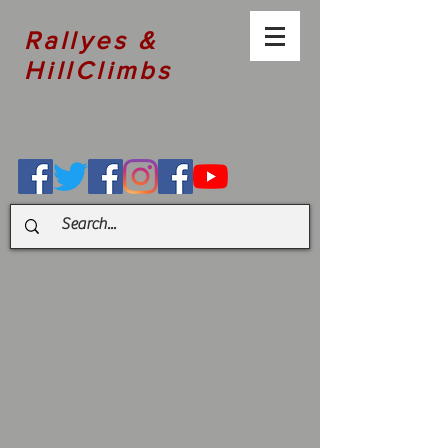
Rallyes &
HillClimbs