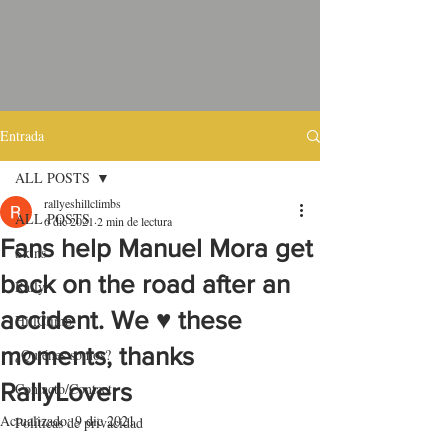
Entrada
ALL POSTS
rallyeshillclimbs
ALL POSTS
6 dic 2021
2 min de lectura
Fans help Manuel Mora get
Skins
back on the road after an
Rally
accident. We ♥ these
HillClimb
moments, thanks
¿Quiénes somos?
RallyLovers
Contacto/Contact
Actualizado:
9 dic 2021
Políticas de privacidad