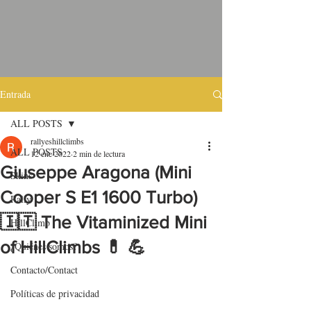
Entrada
ALL POSTS
rallyeshillclimbs
ALL POSTS
12 ene 2022
2 min de lectura
Giuseppe Aragona (Mini
Skins
Cooper S E1 1600 Turbo)
Rally
🇮🇹 The Vitaminized Mini
HillClimb
of HillClimbs 💊 💪
¿Quiénes somos?
Contacto/Contact
Políticas de privacidad