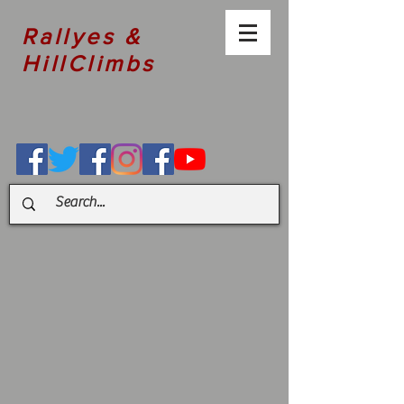
Rallyes &
HillClimbs