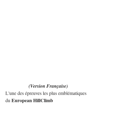
(Version Française)
L'une des épreuves les plus emblématiques 
European HillClimb 
du 
Championship
 est désormais disponible 
Assetto Corsa
sur 
 grâce à l'excellent travail 
Supply Racing
réalisé par 
.