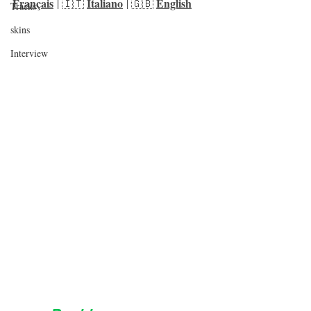
Français
Italiano
English
 | 🇮🇹 
 | 🇬🇧 
Tracks
skins
Interview