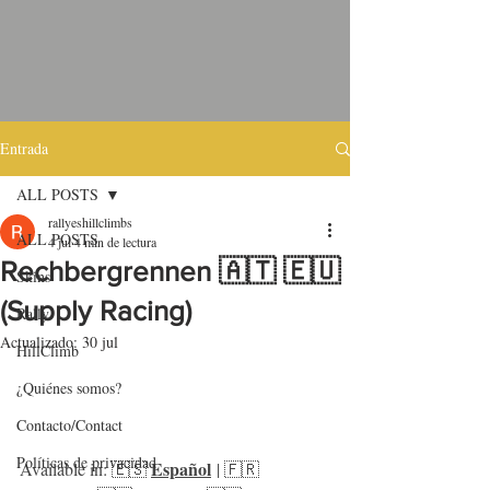
Entrada
ALL POSTS
rallyeshillclimbs
ALL POSTS
4 jul
4 min de lectura
Rechbergrennen 🇦🇹 🇪🇺
Skins
(Supply Racing)
Rally
Actualizado:
30 jul
HillClimb
¿Quiénes somos?
Contacto/Contact
Políticas de privacidad
Español
Available in: 🇪🇸 
 | 🇫🇷 