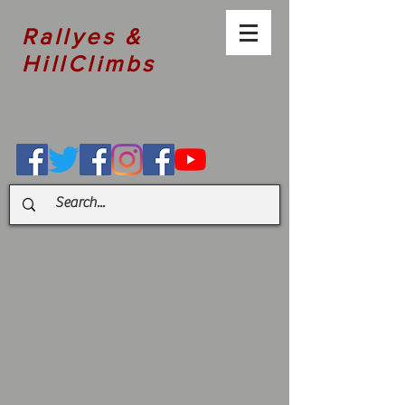
Rallyes &
HillClimbs