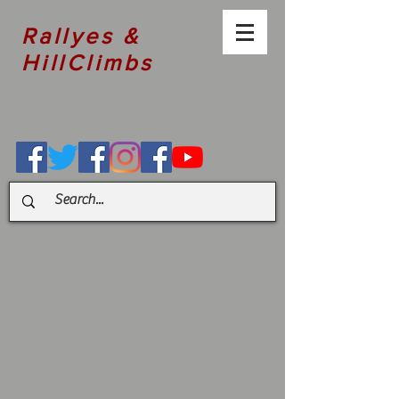
Rallyes &
HillClimbs