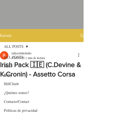
Entrada
ALL POSTS
rallyeshillclimbs
ALL POSTS
8 oct 2022
1 min de lectura
Irish Pack 🇮🇪 (C.Devine &
Skins
K.Cronin) - Assetto Corsa
Rally
HillClimb
¿Quiénes somos?
Contacto/Contact
Políticas de privacidad