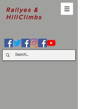
Rallyes &
HillClimbs