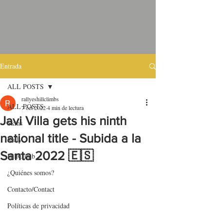
Entrada
ALL POSTS
rallyeshillclimbs
ALL POSTS
7 oct 2022
4 min de lectura
Javi Villa gets his ninth
Skins
national title - Subida a la
Rally
Santa 2022 🇪🇸
HillClimb
¿Quiénes somos?
Contacto/Contact
Políticas de privacidad