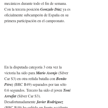
mecánicos durante todo el fin de semana. 
Con la tercera posición 
Gonzalo Díaz 
ya es 
oficialmente subcampeón de España en su 
primera participación en el campeonato.
En la disputada categoría 3 esta vez la 
victoria ha sido para 
Mario Asenjo
 (Silver 
Car S3) en otra reñida batalla con 
Benito 
Pérez
 (BRC B49) separados por tan sólo 
0.6 segundos. Tercero ha sido el joven 
Toni 
Arrufat
 (Silver Car S3). 
Desafortunadamente 
Javier Rodríguez
(BRC B49) ha sufrido un fuerte accidente 