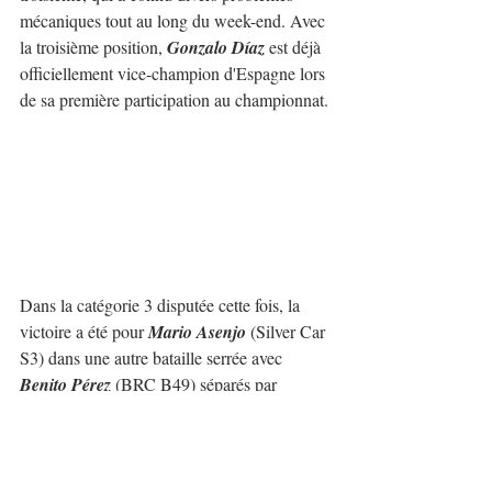
mécaniques tout au long du week-end. Avec 
la troisième position, 
Gonzalo Díaz
 est déjà 
officiellement vice-champion d'Espagne lors 
de sa première participation au championnat.
Dans la catégorie 3 disputée cette fois, la 
victoire a été pour 
Mario Asenjo
 (Silver Car 
S3) dans une autre bataille serrée avec 
Benito Pérez
 (BRC B49) séparés par 
seulement 0,6 seconde. Troisième était le 
jeune 
Toni Arrufat
 (Silver Car S3). 
Malheureusement 
Javier Rodríguez
 (BRC 
B49) a eu un grave accident bien que le 