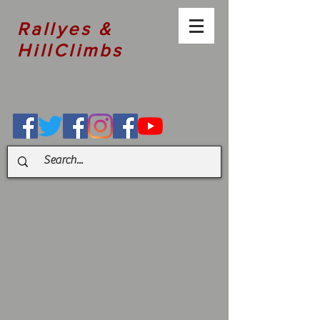
Rallyes &
HillClimbs