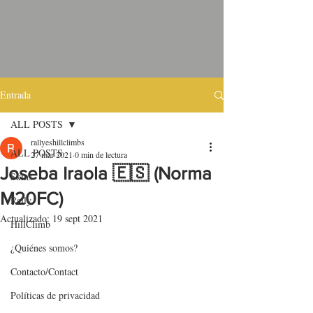
Entrada
ALL POSTS
rallyeshillclimbs
ALL POSTS
27 mar 2021
0 min de lectura
Joseba Iraola 🇪🇸 (Norma
Skins
M20FC)
Rally
Actualizado:
19 sept 2021
HillClimb
¿Quiénes somos?
Contacto/Contact
Políticas de privacidad