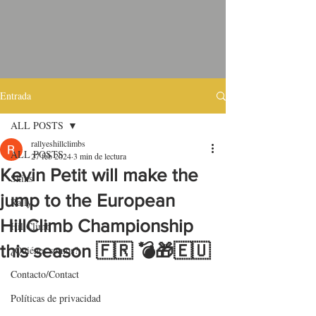
Entrada
ALL POSTS
rallyeshillclimbs
ALL POSTS
27 feb 2024
3 min de lectura
Kevin Petit will make the
Skins
jump to the European
Rally
HillClimb Championship
HillClimb
this season 🇫🇷 💣🎁🇪🇺
¿Quiénes somos?
Contacto/Contact
Políticas de privacidad