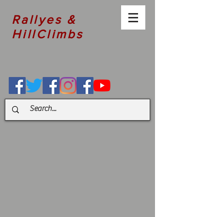
Rallyes &
HillClimbs