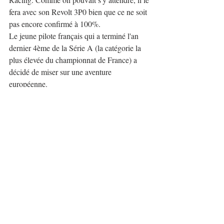
fera avec son Revolt 3P0 bien que ce ne soit 
pas encore confirmé à 100%.
Le jeune pilote français qui a terminé l'an 
dernier 4ème de la Série A (la catégorie la 
plus élevée du championnat de France) a 
décidé de miser sur une aventure 
européenne.
Il reste deux mois avant le début du 
championnat d'Europe, il semble que l'EHC 
soit toujours en forme puisqu'en plus des 
pilotes habituels cette année, s'ajouteront 
pour le moment deux grands pilotes comme 
Kevin Petit
 et 
Geoffrey Schatz
.
C'est ce que le pilote a communiqué sur ses 
réseaux sociaux:
"
Le moment est venu de représenter 