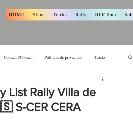
s
HOME
Skins
Tracks
Rally
HillClimb
Sob
Contacto/Contact
Políticas de privacidad
Tracks
y List Rally Villa de
🇪🇸 S-CER CERA