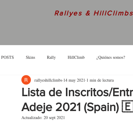
Rallyes & HillClimb
 POSTS
Skins
Rally
HillClimb
¿Quiénes somos?
rallyeshillclimbs
14 may 2021
1 min de lectura
skins
Interview
Lista de Inscritos/Entr
Adeje 2021 (Spain) 
Actualizado:
20 sept 2021