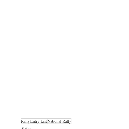
Rally
Entry List
National Rally
Rally