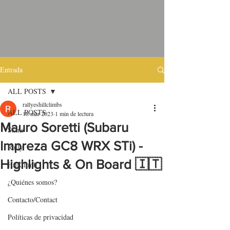
Entrada
ALL POSTS
rallyeshillclimbs
ALL POSTS
18 mar 2023
1 min de lectura
Mauro Soretti (Subaru
Skins
Impreza GC8 WRX STi) -
Rally
Highlights & On Board 🇮🇹
HillClimb
¿Quiénes somos?
Contacto/Contact
Políticas de privacidad