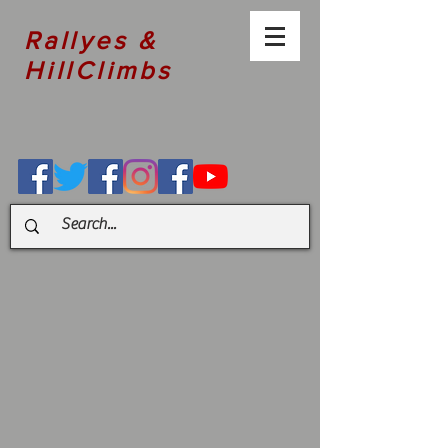
Rallyes &
HillClimbs