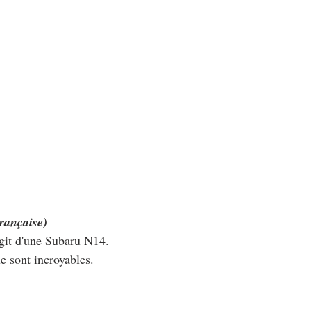
rançaise)
agit d'une Subaru N14.
ue sont incroyables.