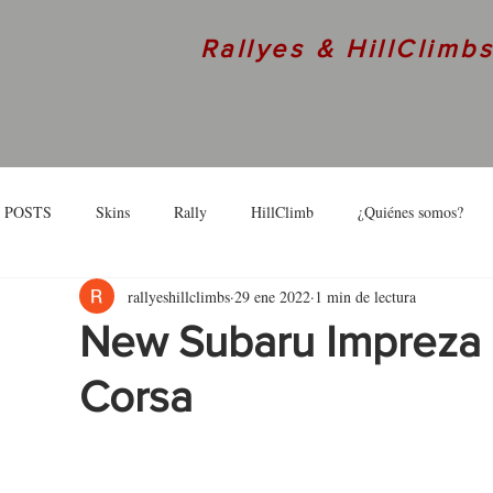
Rallyes & HillClimb
 POSTS
Skins
Rally
HillClimb
¿Quiénes somos?
rallyeshillclimbs
29 ene 2022
1 min de lectura
skins
Interview
New Subaru Impreza 
Corsa