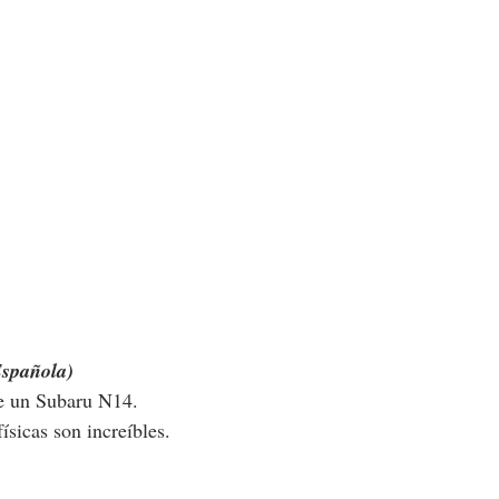
Española)
de un Subaru N14.
físicas son increíbles.