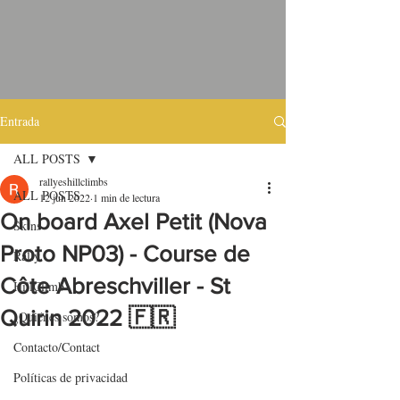
Entrada
ALL POSTS
rallyeshillclimbs
ALL POSTS
12 jun 2022
1 min de lectura
On board Axel Petit (Nova
Skins
Proto NP03) - Course de
Rally
Côte Abreschviller - St
HillClimb
Quirin 2022 🇫🇷
¿Quiénes somos?
Contacto/Contact
Políticas de privacidad