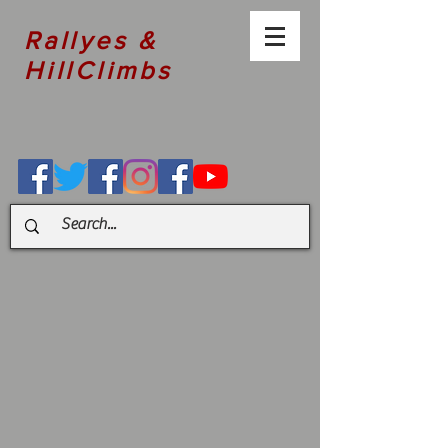
Rallyes &
HillClimbs