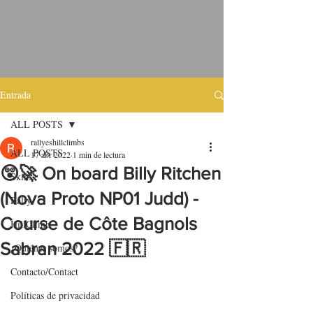
Entrada
ALL POSTS
rallyeshillclimbs
ALL POSTS
17 abr 2022
1 min de lectura
😲🚀 On board Billy Ritchen
Skins
(Nova Proto NP01 Judd) -
Rally
Course de Côte Bagnols
HillClimb
Sabran 2022 🇫🇷
¿Quiénes somos?
Contacto/Contact
Políticas de privacidad