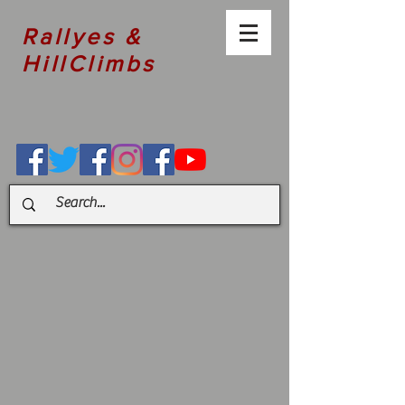
Rallyes &
HillClimbs