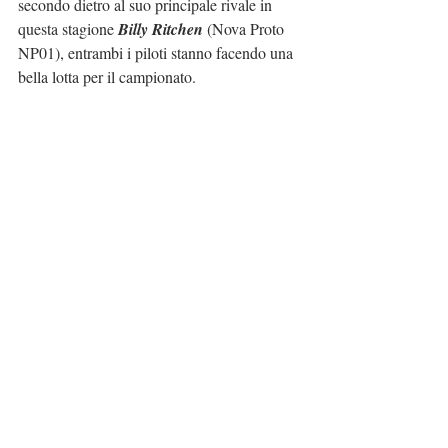
secondo dietro al suo principale rivale in 
questa stagione 
Billy Ritchen
 (Nova Proto 
NP01), entrambi i piloti stanno facendo una 
bella lotta per il campionato.
https://www.youtube.com/watch?v=PKlrDrau8QI