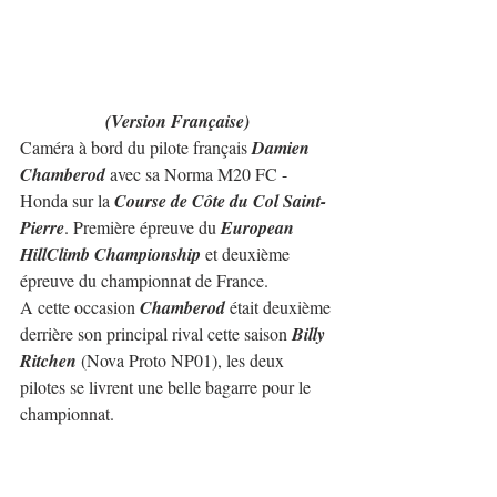
(Version Française)
Caméra à bord du pilote français 
Damien 
Chamberod
 avec sa Norma M20 FC - 
Honda sur la 
Course de Côte du Col Saint-
Pierre
. Première épreuve du 
European 
HillClimb Championship
 et deuxième 
épreuve du championnat de France.
A cette occasion 
Chamberod
 était deuxième 
derrière son principal rival cette saison 
Billy 
Ritchen
 (Nova Proto NP01), les deux 
pilotes se livrent une belle bagarre pour le 
championnat.