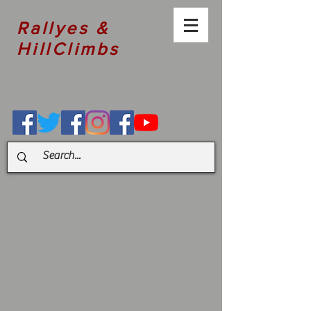
Rallyes &
HillClimbs