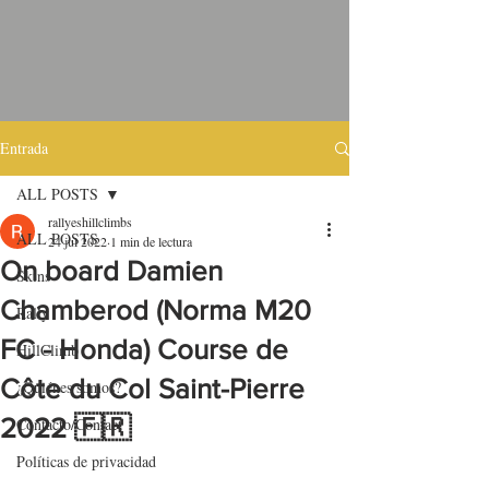
Entrada
ALL POSTS
rallyeshillclimbs
ALL POSTS
24 jul 2022
1 min de lectura
On board Damien
Skins
Chamberod (Norma M20
Rally
FC - Honda) Course de
HillClimb
Côte du Col Saint-Pierre
¿Quiénes somos?
2022 🇫🇷
Contacto/Contact
Políticas de privacidad