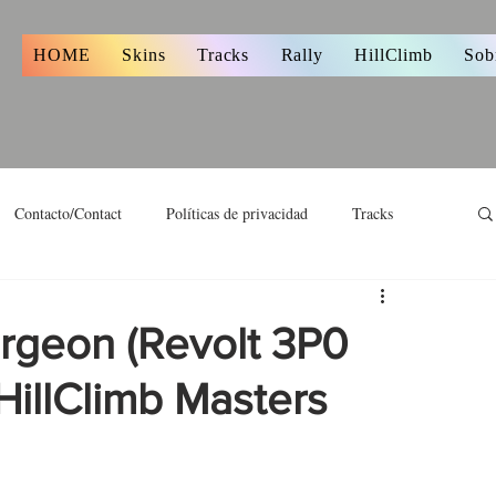
s
HOME
Skins
Tracks
Rally
HillClimb
Sob
Contacto/Contact
Políticas de privacidad
Tracks
rgeon (Revolt 3P0
HillClimb Masters