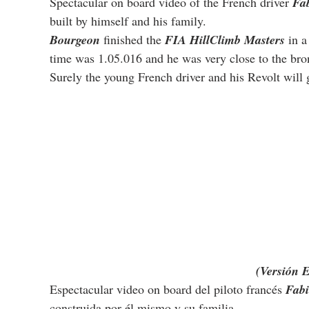
Spectacular on board video of the French driver 
Fa
built by himself and his family.
Bourgeon
 finished the 
FIA ​​HillClimb Masters
 in a
time was 1.05.016 and he was very close to the br
Surely the young French driver and his Revolt will g
(Versión 
Espectacular video on board del piloto francés 
Fab
construida por él mismo y su familia.