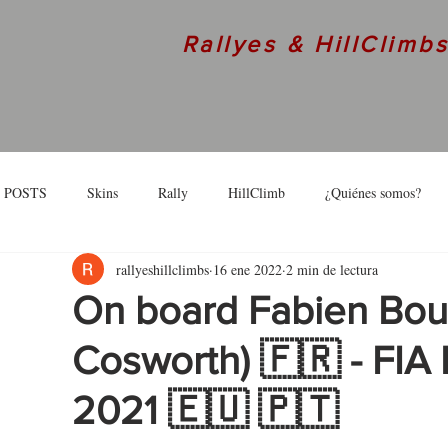
Rallyes & HillClimb
 POSTS
Skins
Rally
HillClimb
¿Quiénes somos?
rallyeshillclimbs
16 ene 2022
2 min de lectura
skins
Interview
On board Fabien Bou
Cosworth) 🇫🇷 - FIA 
2021 🇪🇺 🇵🇹