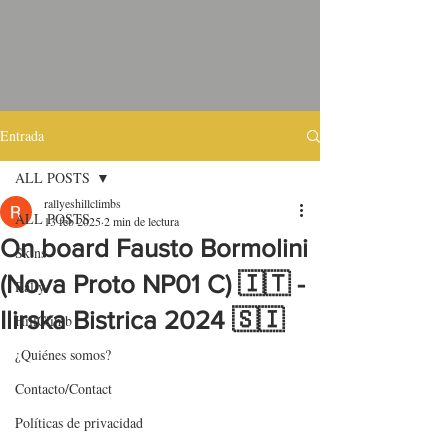
Entrada
ALL POSTS
rallyeshillclimbs
ALL POSTS
13 feb 2025
2 min de lectura
On board Fausto Bormolini
Skins
(Nova Proto NP01 C) 🇮🇹 -
Rally
Ilirska Bistrica 2024 🇸🇮
HillClimb
¿Quiénes somos?
Contacto/Contact
Políticas de privacidad