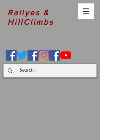
Rallyes &
HillClimbs