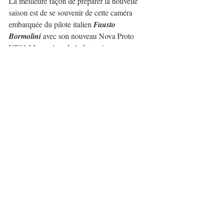
La meilleure façon de préparer la nouvelle 
saison est de se souvenir de cette caméra 
embarquée du pilote italien 
Fausto 
Bormolini
 avec son nouveau Nova Proto 
NP01 Mugen lors de la fantastique course 
slovène d'
Ilirska Bistrica
.
Le pilote italien termine en quatrième 
position, on espère le revoir souvent lors de 
la saison 2025.