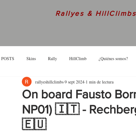
Rallyes & HillClimb
 POSTS
Skins
Rally
HillClimb
¿Quiénes somos?
rallyeshillclimbs
9 sept 2024
1 min de lectura
skins
Interview
On board Fausto Borm
NP01) 🇮🇹 - Rechbe
🇪🇺