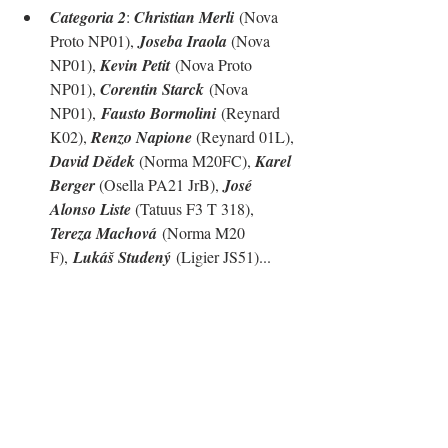
Categoria 2
: 
Christian Merli
 (Nova 
Proto NP01), 
Joseba Iraola 
(Nova 
NP01), 
Kevin Petit
 (Nova Proto 
NP01), 
Corentin Starck
 (Nova 
NP01
),
Fausto Bormolini
 (Reynard 
K02), 
Renzo Napione 
(Reynard 01L), 
David Dědek 
(Norma M20FC), 
Karel 
Berger 
(Osella PA21 JrB), 
José 
Alonso Liste 
(
Tatuus F3 T 318), 
Tereza Machová
 (
Norma M20 
F
),
Lukáš Studený
 (Ligier JS51)...