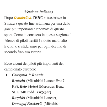
(Versione Italiana)
Dopo 
Osnabrück
, l'
EHC
 si trasferisce in 
Svizzera questo fine settimana per una delle 
gare più importanti e rinomate di questo 
sport. Come di consueto in questa stagione, l
´elenco di piloti iscritti è ridotto ma di alto 
livello, e si sfideranno per ogni decimo di 
secondo fino alla vittoria.
Ecco alcuni dei piloti più importanti del 
campionato europeo:
Categoria 1
: 
Ronnie 
Bratschi
 (Mitsubishi Lancer Evo 7 
RS), 
Reto Meisel 
(Mercedes-Benz 
SLK 340 Judd), 
Grzegorz 
Rozalski
 (Mitsubishi Lancer), 
Domagoj Pereković
 (Mitsubishi 