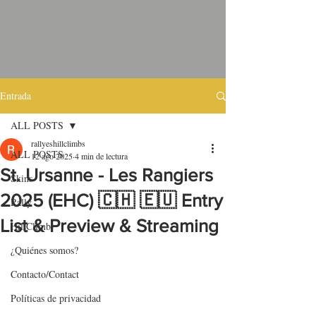
Entrada
ALL POSTS
rallyeshillclimbs
ALL POSTS
12 ago 2025
4 min de lectura
St. Ursanne - Les Rangiers
Skins
2025 (EHC) 🇨🇭 🇪🇺 Entry
Rally
List & Preview & Streaming
HillClimb
¿Quiénes somos?
Contacto/Contact
Políticas de privacidad