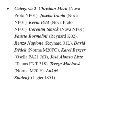
Categoría 2
: 
Christian Merli
 (Nova 
Proto NP01), 
Joseba Iraola 
(Nova 
NP01), 
Kevin Petit
 (Nova Proto 
NP01), 
Corentin Starck
 (Nova 
NP01
),
Fausto Bormolini
 (Reynard K02), 
Renzo Napione 
(Reynard 01L), 
David 
Dědek 
(Norma M20FC), 
Karel Berger 
(Osella PA21 JrB), 
José Alonso Liste 
(
Tatuus F3 T 318), 
Tereza Machová
(
Norma M20 F
),
Lukáš 
Studený
 (Ligier JS51)...