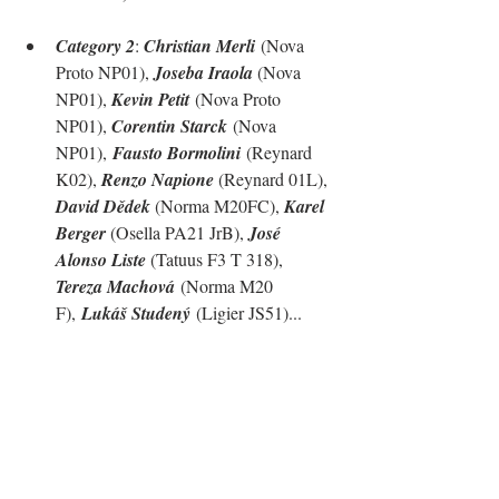
Category 2
: 
Christian Merli
 (Nova 
Proto NP01), 
Joseba Iraola 
(Nova 
NP01), 
Kevin Petit
 (Nova Proto 
NP01), 
Corentin Starck
 (Nova 
NP01
),
Fausto Bormolini
 (Reynard 
K02), 
Renzo Napione 
(Reynard 01L), 
David Dědek 
(Norma M20FC), 
Karel 
Berger 
(Osella PA21 JrB), 
José 
Alonso Liste 
(
Tatuus F3 T 318), 
Tereza Machová
 (
Norma M20 
F
),
Lukáš Studený
 (Ligier JS51)...