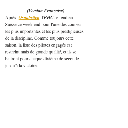
(Version Française)
Après  
Osnabrück
, l'
EHC
 se rend en 
Suisse ce week-end pour l'une des courses 
les plus importantes et les plus prestigieuses 
de la discipline. Comme toujours cette 
saison, la liste des pilotes engagés est 
restreint mais de grande qualité, et ils se 
battront pour chaque dixième de seconde 
jusqu'à la victoire.
Voici quelques-uns des pilotes les plus 
importants du championnat d'Europe:
Catégorie 1
: 
Ronnie 
Bratschi
 (Mitsubishi Lancer Evo 7 
RS), 
Reto Meisel 
(Mercedes-Benz 
SLK 340 Judd), 
Grzegorz 
Rozalski
 (Mitsubishi Lancer), 
Domagoj Pereković
 (Mitsubishi 