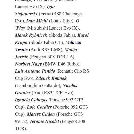
Lancer Evo IX), 
Igor 
Stefanovski
 (Ferrari 488 Challenge 
Evo), 
Dan Michl
 (Lotus Elise), 
O
´Play
 (Mitsubishi Lancer Evo IX), 
Marek Rybnicek
 (Škoda Fabia), 
Karol 
Krupa
 (Skoda Fabia CT), 
M
ilovan 
Vesnić 
(
Audi RS3 LMS
), 
Matija 
Jurisic
 (Peugeot 308 TCR 1.6), 
Norbert Nagy 
(BMW E46 Turbo), 
Luis Antonio Penido 
(Renault Clio RS 
Cup Evo), 
Zdenek Kminek
(Lamborghini Gallardo), 
Nicolas 
Granier
 (Audi RS3 TCR Evo), 
Ignacio Cabezas
 (Porsche 992 GT3 
Cup), 
Loic Cordier 
(Porsche 992 GT3 
Cup), 
Matevz Cuden
 (Porsche GT3 
991.2), 
Jérôme Nicolet
 (Peugeot 308 
TCR)...