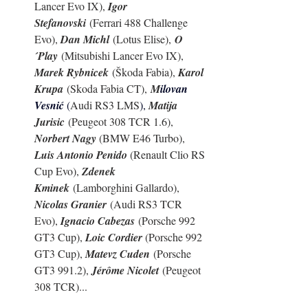
Lancer Evo IX), 
Igor 
Stefanovski
 (Ferrari 488 Challenge 
Evo), 
Dan Michl
 (Lotus Elise), 
O
´Play
 (Mitsubishi Lancer Evo IX), 
Marek Rybnicek
 (Škoda Fabia), 
Karol 
Krupa
 (Skoda Fabia CT), 
M
ilovan 
Vesnić 
(
Audi RS3 LMS
), 
Matija 
Jurisic
 (Peugeot 308 TCR 1.6), 
Norbert Nagy 
(BMW E46 Turbo), 
Luis Antonio Penido 
(Renault Clio RS 
Cup Evo), 
Zdenek 
Kminek
 (Lamborghini Gallardo), 
Nicolas Granier
 (Audi RS3 TCR 
Evo), 
Ignacio Cabezas
 (Porsche 992 
GT3 Cup), 
Loic Cordier 
(Porsche 992 
GT3 Cup), 
Matevz Cuden
 (Porsche 
GT3 991.2), 
Jérôme Nicolet
 (Peugeot 
308 TCR)...