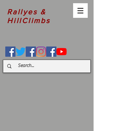
Rallyes &
HillClimbs