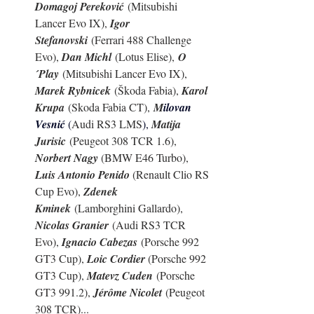
Domagoj Pereković
 (Mitsubishi 
Lancer Evo IX), 
Igor 
Stefanovski
 (Ferrari 488 Challenge 
Evo), 
Dan Michl
 (Lotus Elise), 
O
´Play
 (Mitsubishi Lancer Evo IX), 
Marek Rybnicek
 (Škoda Fabia), 
Karol 
Krupa
 (Skoda Fabia CT), 
M
ilovan 
Vesnić 
(
Audi RS3 LMS
), 
Matija 
Jurisic
 (Peugeot 308 TCR 1.6), 
Norbert Nagy 
(BMW E46 Turbo), 
Luis Antonio Penido 
(Renault Clio RS 
Cup Evo), 
Zdenek 
Kminek
 (Lamborghini Gallardo), 
Nicolas Granier
 (Audi RS3 TCR 
Evo), 
Ignacio Cabezas
 (Porsche 992 
GT3 Cup), 
Loic Cordier 
(Porsche 992 
GT3 Cup), 
Matevz Cuden
 (Porsche 
GT3 991.2), 
Jérôme Nicolet
 (Peugeot 
308 TCR)...