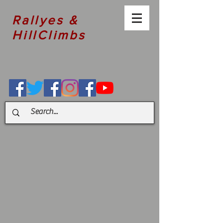
Rallyes &
HillClimbs