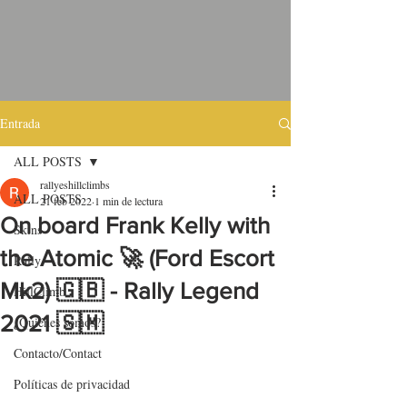
Entrada
ALL POSTS
rallyeshillclimbs
ALL POSTS
21 feb 2022
1 min de lectura
On board Frank Kelly with
Skins
the Atomic 🚀 (Ford Escort
Rally
Mk2) 🇬🇧 - Rally Legend
HillClimb
2021 🇸🇲
¿Quiénes somos?
Contacto/Contact
Políticas de privacidad