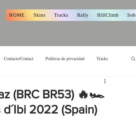
s
HOME
Skins
Tracks
Rally
HillClimb
Sob
Contacto/Contact
Políticas de privacidad
Tracks
az (BRC BR53) 🔥🏎
 d´Ibi 2022 (Spain)