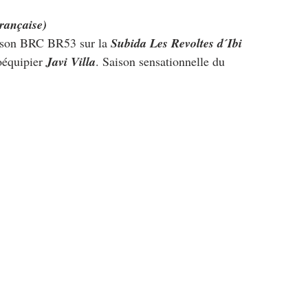
rançaise)
 son BRC BR53 sur la 
Subida Les Revoltes d´Ibi
oéquipier 
Javi Villa
. Saison sensationnelle du 