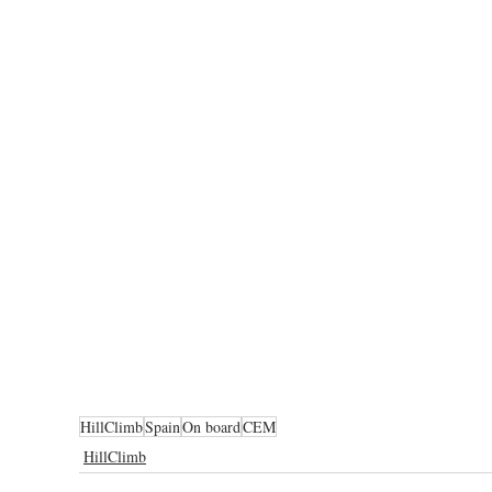
HillClimb
Spain
On board
CEM
HillClimb