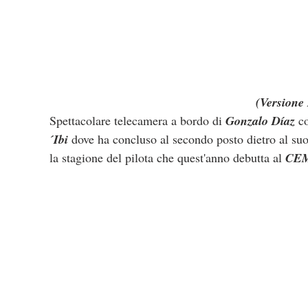
(Versione 
Spettacolare telecamera a bordo di 
Gonzalo Díaz
 c
´Ibi
 dove ha concluso al secondo posto dietro al s
la stagione del pilota che quest'anno debutta al 
CE