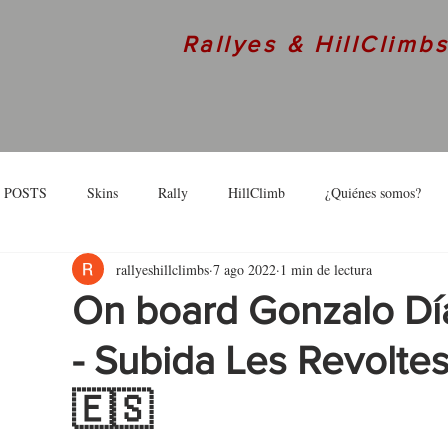
Rallyes & HillClimb
 POSTS
Skins
Rally
HillClimb
¿Quiénes somos?
rallyeshillclimbs
7 ago 2022
1 min de lectura
skins
Interview
On board Gonzalo Dí
- Subida Les Revoltes
🇪🇸