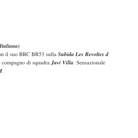
Italiana)
on il suo BRC BR53 sulla 
Subida Les Revoltes d
uo compagno di squadra 
Javi Villa
. Sensazionale 
M
.