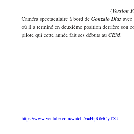
(Version F
Caméra spectaculaire à bord de 
Gonzalo Díaz
 avec
où il a terminé en deuxième position derrière son c
pilote qui cette année fait ses débuts au
 CEM
.
https://www.youtube.com/watch?v=HijRiMCyTXU