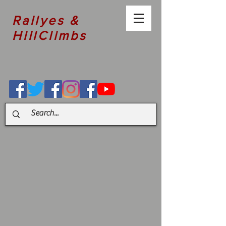
Rallyes &
HillClimbs