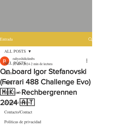
Entrada
ALL POSTS
rallyeshillclimbs
ALL POSTS
21 nov 2024
2 min de lectura
On board Igor Stefanovski
Skins
(Ferrari 488 Challenge Evo)
Rally
🇲🇰 - Rechbergrennen
HillClimb
2024 🇦🇹
¿Quiénes somos?
Contacto/Contact
Políticas de privacidad