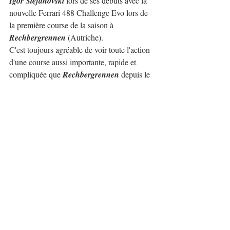
Igor Stefanovski
 lors de ses débuts avec la 
nouvelle Ferrari 488 Challenge Evo lors de 
la première course de la saison à 
Rechbergrennen
 (Autriche).
C'est toujours agréable de voir toute l'action 
d'une course aussi importante, rapide et 
compliquée que 
Rechbergrennen
 depuis le 
siège du pilote.
Même s'il lui a fallu quelques courses pour 
s'adapter à la nouvelle voiture, 
Stefanovski
 a 
réalisé une excellente saison, devenant 
champion d'Europe du 
Groupe 1
 en 
Catégorie 1
.