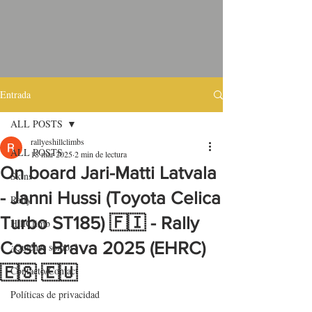
Entrada
ALL POSTS
rallyeshillclimbs
ALL POSTS
18 mar 2025
2 min de lectura
On board Jari-Matti Latvala
Skins
- Janni Hussi (Toyota Celica
Rally
Turbo ST185) 🇫🇮 - Rally
HillClimb
Costa Brava 2025 (EHRC)
¿Quiénes somos?
🇪🇸 🇪🇺
Contacto/Contact
Políticas de privacidad