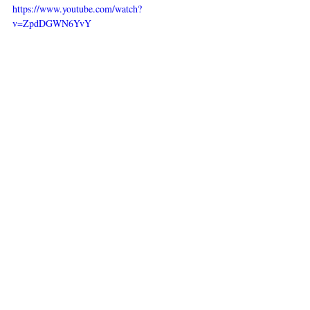
https://www.youtube.com/watch?
v=ZpdDGWN6YvY
https://www.youtube.com/watch?v=4pthheT_r9c
https://www.youtube.com/watch?v=0VBSDjjR0c4