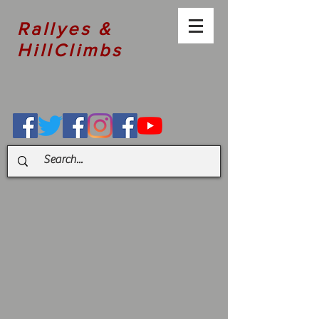
Rallyes &
HillClimbs