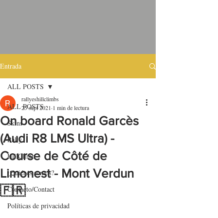
Entrada
ALL POSTS
rallyeshillclimbs
ALL POSTS
25 sept 2021
1 min de lectura
On board Ronald Garcès
Skins
(Audi R8 LMS Ultra) -
Rally
Course de Côté de
HillClimb
Limonest - Mont Verdun
¿Quiénes somos?
🇫🇷
Contacto/Contact
Políticas de privacidad