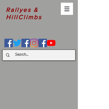
Rallyes &
HillClimbs