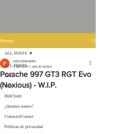
Entrada
ALL POSTS
rallyeshillclimbs
ALL POSTS
5 abr 2023
1 min de lectura
Porsche 997 GT3 RGT Evo
Skins
(Noxious) - W.I.P.
Rally
HillClimb
¿Quiénes somos?
Contacto/Contact
Políticas de privacidad