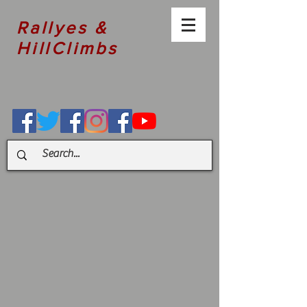
Rallyes &
HillClimbs