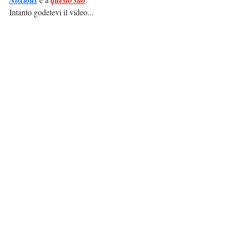
Intanto godetevi il video...
https://www.youtube.com/watch?v=Ai6c-xcmIvs