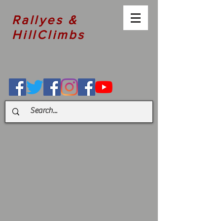
Rallyes &
HillClimbs