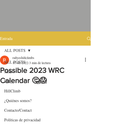
Entrada
ALL POSTS
rallyeshillclimbs
ALL POSTS
11 oct 2022
3 min de lectura
Possible 2023 WRC
Skins
Calendar 🤔😱
Rally
HillClimb
¿Quiénes somos?
Contacto/Contact
Políticas de privacidad