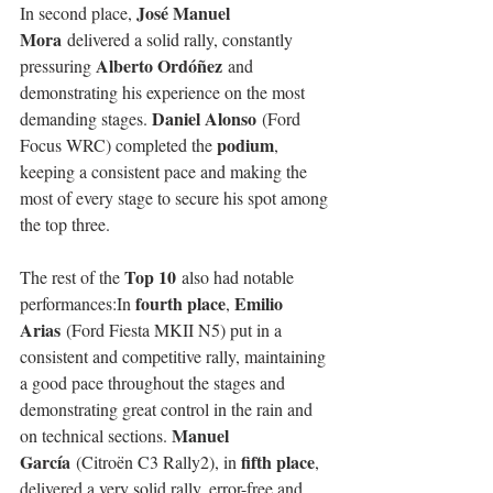
José Manuel 
In second place, 
Mora
 delivered a solid rally, constantly 
Alberto Ordóñez
pressuring 
 and 
demonstrating his experience on the most 
Daniel Alonso
demanding stages. 
 (Ford 
podium
Focus WRC) completed the 
, 
keeping a consistent pace and making the 
most of every stage to secure his spot among 
the top three.
Top 10
The rest of the 
 also had notable 
fourth place
Emilio 
performances:In 
, 
Arias
 (Ford Fiesta MKII N5) put in a 
consistent and competitive rally, maintaining 
a good pace throughout the stages and 
demonstrating great control in the rain and 
Manuel 
on technical sections. 
García
fifth place
 (Citroën C3 Rally2), in 
, 
delivered a very solid rally, error-free and 