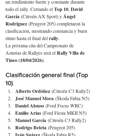
un rendimiento fuerte y constante durante 
Top 10
David 
todo el rally. Cerrando el 
, 
García
Ángel 
 (Citroën AX Sport) y 
Rodríguez
 (Peugeot 205) completaron la 
clasificación, mostrando constancia y buen 
rally
ritmo hasta el final del 
.
La próxima cita del Campeonato de 
Rally Villa de 
Asturias de Rallyes será el 
Tineo (18/04/2026)
.
Clasificación general final (Top 
10)
Alberto Ordóñez
 (Citroën C3 Rally2)
José Manuel Mora
 (Škoda Fabia N5)
Daniel Alonso
 (Ford Focus WRC)
Emilio Arias
 (Ford Fiesta MKII N5)
Manuel García
 (Citroën C3 Rally2)
Rodrigo Beteta
 (Peugeot 205)
Iván Suárez
 (Škoda Fabia R5)