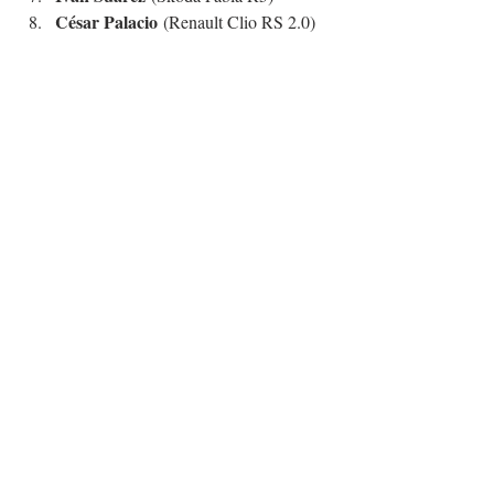
César Palacio
 (Renault Clio RS 2.0)
David García
 (Citroën AX Sport)
Ángel Rodríguez
 (Peugeot 205)
https://www.youtube.com/watch?
v=Ivw31iy8nbw&t=206s