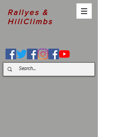
Rallyes &
HillClimbs