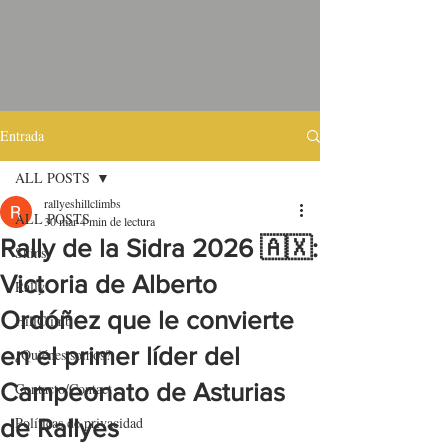
Entrada
ALL POSTS
rallyeshillclimbs
ALL POSTS
30 mar
4 min de lectura
Rally de la Sidra 2026 🇦🇽:
Skins
Victoria de Alberto
Rally
Ordóñez que le convierte
HillClimb
en el primer líder del
¿Quiénes somos?
Campeonato de Asturias
Contacto/Contact
Políticas de privacidad
de Rallyes