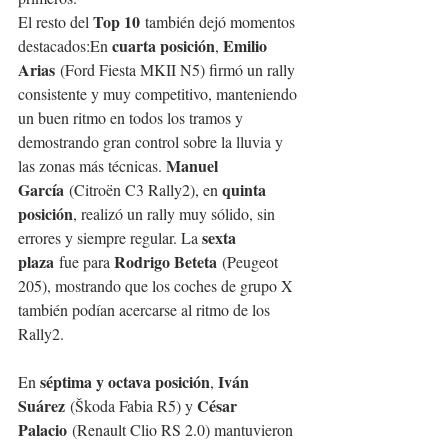
Top 10
El resto del 
 también dejó momentos 
cuarta posición
Emilio 
destacados:En 
, 
Arias
 (Ford Fiesta MKII N5) firmó un rally 
consistente y muy competitivo, manteniendo 
un buen ritmo en todos los tramos y 
demostrando gran control sobre la lluvia y 
Manuel 
las zonas más técnicas. 
García
quinta 
 (Citroën C3 Rally2), en 
posición
, realizó un rally muy sólido, sin 
sexta 
errores y siempre regular. La 
plaza
Rodrigo Beteta
 fue para 
 (Peugeot 
205), mostrando que los coches de grupo X 
también podían acercarse al ritmo de los 
Rally2. 
séptima y octava posición
Iván 
En 
, 
Suárez
César 
 (Škoda Fabia R5) y 
Palacio
 (Renault Clio RS 2.0) mantuvieron 