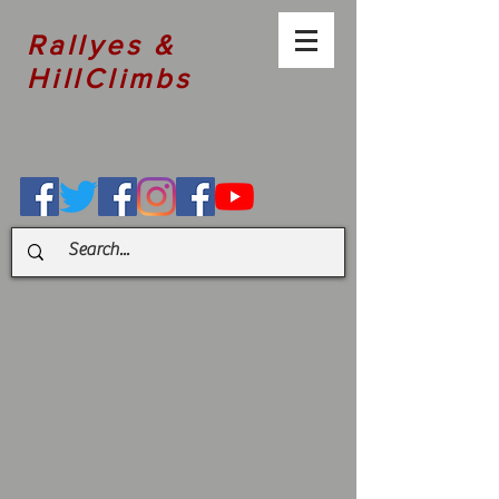
Rallyes &
HillClimbs