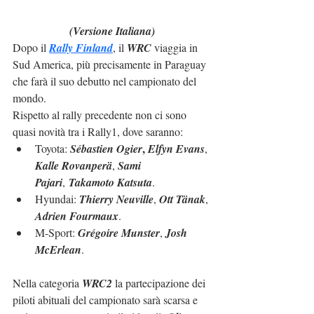
(Versione Italiana)
Dopo il 
Rally Finland
, il 
WRC
 viaggia in 
Sud America, più precisamente in Paraguay 
che farà il suo debutto nel campionato del 
mondo.
Rispetto al rally precedente non ci sono 
quasi novità tra i Rally1, dove saranno:
, 
Toyota: 
Sébastien Ogier
Elfyn Evans
, 
Kalle Rovanperä
, 
Sami 
Pajari
, 
Takamoto Katsuta
.
Hyundai: 
Thierry Neuville
, 
Ott Tänak
, 
Adrien Fourmaux
.
M-Sport: 
Grégoire Munster
, 
Josh 
McErlean
.
Nella categoria 
WRC2
 la partecipazione dei 
piloti abituali del campionato sarà scarsa e 