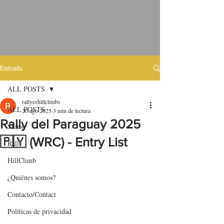
Entrada
ALL POSTS
rallyeshillclimbs
ALL POSTS
20 ago 2025
3 min de lectura
Rally del Paraguay 2025
Skins
🇵🇾 (WRC) - Entry List
Rally
HillClimb
¿Quiénes somos?
Contacto/Contact
Políticas de privacidad