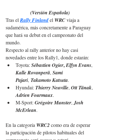
(Versión Española)
Tras el 
Rally Finland
 el 
WRC
 viaja a 
sudamérica, más concretamente a Paraguay 
que hará su debut en el campeonato del 
mundo.
Respecto al rally anterior no hay casi 
novedades entre los Rally1, donde estarán:
, 
Toyota: 
Sébastien Ogier
Elfyn Evans
, 
Kalle Rovanperä
, 
Sami 
Pajari
, 
Takamoto Katsuta
.
Hyundai: 
Thierry Neuville
, 
Ott Tänak
, 
Adrien Fourmaux
.
M-Sport: 
Grégoire Munster
, 
Josh 
McErlean
.
En la categoría 
WRC2
 como era de esperar 
la participación de pilotos habituales del 
campeonato será escasa y estará 