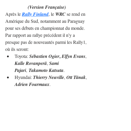
(Version Française)
Après le 
Rally Finland
, le 
WRC
 se rend en 
Amérique du Sud, notamment au Paraguay 
pour ses débuts en championnat du monde.
Par rapport au rallye précédent il n’y a 
presque pas de nouveautés parmi les Rally1, 
où ils seront:
, 
Toyota: 
Sébastien Ogier
Elfyn Evans
, 
Kalle Rovanperä
, 
Sami 
Pajari
, 
Takamoto Katsuta
.
Hyundai: 
Thierry Neuville
, 
Ott Tänak
, 
Adrien Fourmaux
.
M-Sport: 
Grégoire Munster
, 
Josh 
McErlean
.
Dans la catégorie 
WRC2
 comme prévu la 
participation de pilotes réguliers du 
championnat sera faible et sera compensée 