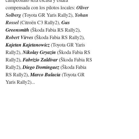
compensada con los pilotos locales: 
Oliver 
Solberg 
(
Toyota GR Yaris Rally2
), 
Yohan 
Rossel 
(
Citroën C3 Rally2
),
Gus 
Greensmith 
(
Škoda Fabia RS Rally2
), 
Robert Virves 
(
Škoda Fabia RS Rally2
), 
Kajetan Kajetanowicz 
(
Toyota GR Yaris 
Rally2
), 
Nikolay 
Gryazin 
(
Škoda Fabia RS 
Rally2
), 
Fabrizio Zaldivar 
(
Škoda Fabia RS 
Rally2
), 
Diego Domínguez 
(
Škoda Fabia 
RS Rally2
), 
Marco Bulacia 
(
Toyota GR 
Yaris Rally2
)...