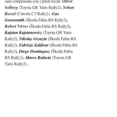
sarà compensata con i piloti locali: 
Oliver 
Solberg 
(
Toyota GR Yaris Rally2
), 
Yohan 
Rossel 
(
Citroën C3 Rally2
),
Gus 
Greensmith 
(
Škoda Fabia RS Rally2
), 
Robert Virves 
(
Škoda Fabia RS Rally2
), 
Kajetan Kajetanowicz 
(
Toyota GR Yaris 
Rally2
), 
Nikolay Gryazin 
(
Škoda Fabia RS 
Rally2
), 
Fabrizio Zaldivar 
(
Škoda Fabia RS 
Rally2
), 
Diego Domínguez 
(
Škoda Fabia 
RS Rally2
), 
Marco Bulacia 
(
Toyota GR 
Yaris Rally2
)...