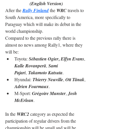
(English Version)
After the 
Rally Finland
 the 
WRC
 travels to 
South America, more specifically to 
Paraguay which will make its debut in the 
world championship.
Compared to the previous rally there is 
almost no news among Rally1, where they 
will be:
, 
Toyota: 
Sébastien Ogier
Elfyn Evans
, 
Kalle Rovanperä
, 
Sami 
Pajari
, 
Takamoto Katsuta
.
Hyundai: 
Thierry Neuville
, 
Ott Tänak
, 
Adrien Fourmaux
.
M-Sport: 
Grégoire Munster
, 
Josh 
McErlean
.
In the 
WRC2
 category as expected the 
participation of regular drivers from the 
championship will be small and will be 