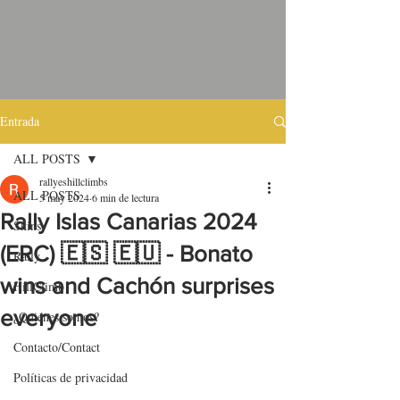
Entrada
ALL POSTS
rallyeshillclimbs
ALL POSTS
5 may 2024
6 min de lectura
Rally Islas Canarias 2024
Skins
(ERC) 🇪🇸 🇪🇺 - Bonato
Rally
wins and Cachón surprises
HillClimb
everyone
¿Quiénes somos?
Contacto/Contact
Políticas de privacidad