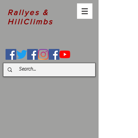
Rallyes &
HillClimbs