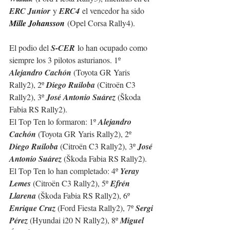
ERC Junior
 y 
ERC4
 el vencedor ha sido 
Mille Johansson
 (Opel Corsa Rally4).
El podio del 
S-CER
 lo han ocupado como 
siempre los 3 pilotos asturianos. 1º 
Alejandro Cachón 
(Toyota GR Yaris 
Rally2), 2º 
Diego Ruiloba 
(Citroën C3 
Rally2), 3º 
José Antonio Suárez 
(
Škoda 
Fabia RS Rally2
).  
El Top Ten lo formaron: 1º 
Alejandro 
Cachón 
(Toyota GR Yaris Rally2), 2º 
Diego Ruiloba 
(Citroën C3 Rally2), 3º 
José 
Antonio Suárez 
(
Škoda Fabia RS Rally2
).  
El Top Ten lo han completado: 
4º 
Yeray 
Lemes 
(Citroën C3 Rally2), 5º 
Efrén 
Llarena 
(
Škoda Fabia RS Rally2
), 6º 
Enrique Cruz 
(Ford Fiesta Rally2), 7º 
Sergi 
Pérez 
(Hyundai i20 N Rally2), 8º 
Miguel 