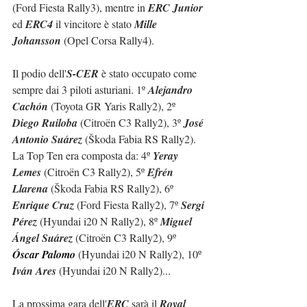
(Ford Fiesta Rally3), mentre in 
ERC Junior
ed 
ERC4
 il vincitore è stato 
Mille 
Johansson
 (Opel Corsa Rally4).
Il podio dell'
S-CER
 è stato occupato come 
sempre dai 3 piloti asturiani. 
1º 
Alejandro 
Cachón 
(Toyota GR Yaris Rally2), 2º 
Diego Ruiloba 
(Citroën C3 Rally2), 3º 
José 
Antonio Suárez 
(
Škoda Fabia RS Rally2
).  
La Top Ten era composta da: 4
º 
Yeray 
Lemes 
(Citroën C3 Rally2), 5º 
Efrén 
Llarena 
(
Škoda Fabia RS Rally2
), 6º 
Enrique Cruz 
(Ford Fiesta Rally2), 7º 
Sergi 
Pérez 
(Hyundai i20 N Rally2), 8º 
Miguel 
Ángel Suárez 
(Citroën C3 Rally2), 9º 
Óscar Palomo 
(Hyundai i20 N Rally2), 10º 
Iván Ares 
(Hyundai i20 N Rally2)...
La prossima gara dell'
ERC
 sarà il 
Royal 