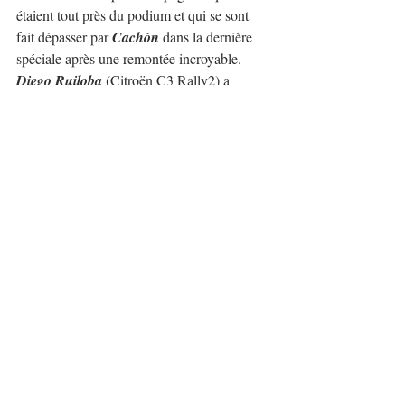
étaient tout près du podium et qui se sont 
fait dépasser par 
Cachón
 dans la dernière 
spéciale après une remontée incroyable.
Diego Ruiloba
 (Citroën C3 Rally2) a 
terminé quatrième, réalisant un scratch et 
José Antonio Suárez
 (Škoda Fabia RS 
Rally2) a terminé cinquième.
Le Top Ten européen était complété par: 
Hayden Paddon 
(Hyundai i20 N Rally2), 
Jon Armstrong 
(Ford Fiesta Rally2), 
Mads 
Østberg 
(Citroën C3 Rally2), 
Yeray Lemes 
(Citroën C3 Rally2), 
Simon Wagner 
(
Škoda 
Fabia RS Rally2
)...
Victoire en 
ERC3
 d'
Igor Widłak
 (Ford 
Fiesta Rally3), tandis qu'en 
ERC Junior
 et 
ERC4
, le vainqueur était 
Mille Johansson
(Opel Corsa Rally4).