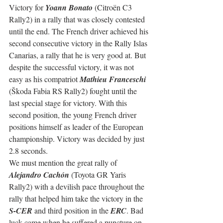
Victory for 
Yoann Bonato
 (Citroën C3 
Rally2) in a rally that was closely contested 
until the end. The French driver achieved his 
second consecutive victory in the Rally Islas 
Canarias, a rally that he is very good at. But 
despite the successful victory, it was not 
easy as his compatriot 
Mathieu Franceschi
(Škoda Fabia RS Rally2) fought until the 
last special stage for victory. With this 
second position, the young French driver 
positions himself as leader of the European 
championship. Victory was decided by just 
2.8 seconds.
We must mention the great rally of 
Alejandro Cachón
 (Toyota GR Yaris 
Rally2) with a devilish pace throughout the 
rally that helped him take the victory in the 
S-CER
 and third position in the 
ERC
. Bad 
luck came when he suffered a puncture on 