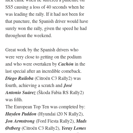
SS5 causing a loss of 40 seconds when he 
was leading the rally. If it had not been for 
that puncture, the Spanish driver would have 
surely won the rally, given the speed he had 
throughout the weekend.
Great work by the Spanish drivers who 
were very close to getting on the podium 
and who were overtaken by 
Cachón
 in the 
last special after an incredible comeback.
Diego Ruiloba
 (Citroën C3 Rally2) was 
fourth, achieving a scratch and 
José 
Antonio Suárez
 (Škoda Fabia RS Rally2) 
was fifth.
The European Top Ten was completed by: 
Hayden Paddon 
(Hyundai i20 N Rally2), 
Jon Armstrong 
(Ford Fiesta Rally2), 
Mads 
Østberg 
(Citroën C3 Rally2), 
Yeray Lemes 