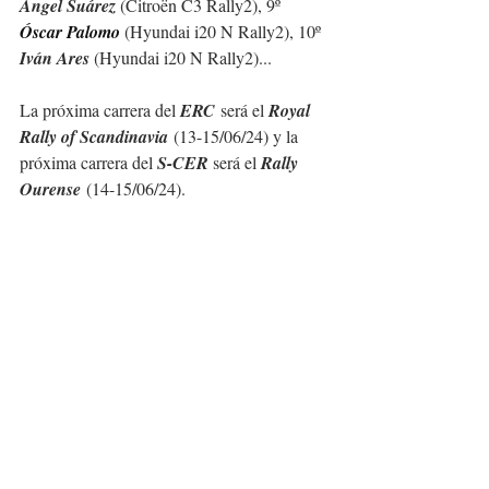
Ángel Suárez 
(Citroën C3 Rally2), 9º 
Óscar Palomo 
(Hyundai i20 N Rally2), 10º 
Iván Ares 
(Hyundai i20 N Rally2)...
La pr
óxima carrera del 
ERC
 será el 
Royal 
Rally of Scandinavia
 (13-15/06/24) y la 
pr
óxima carrera del 
S-CER 
será el 
Rally 
Ourense
 (14-15/06/24).