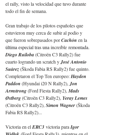
el rally, visto la velocidad que tuvo durante 
todo el fin de semana.
Gran trabajo de los pilotos españoles que 
estuvieron muy cerca de subir al podio y 
que fueron sobrepasados por 
Cachón 
en la 
última especial tras una 
increíble
 remontada.
Diego Ruiloba 
(Citroën C3 Rally2) fue 
cuarto logrando un scratch y 
José Antonio 
Suárez 
(
Škoda Fabia RS Rally2
) fue quinto.
Completaron el Top Ten europeo: 
Hayden 
Paddon 
(Hyundai i20 N Rally2), 
Jon 
Armstrong 
(Ford Fiesta Rally2), 
Mads 
Østberg 
(Citroën C3 Rally2), 
Yeray Lemes 
(Citroën C3 Rally2), 
Simon Wagner 
(
Škoda 
Fabia RS Rally2
)...
Victoria en el 
ERC3
 victoria para 
Igor 
Widłak
 (Ford Fiesta Rally3), mientras en el 