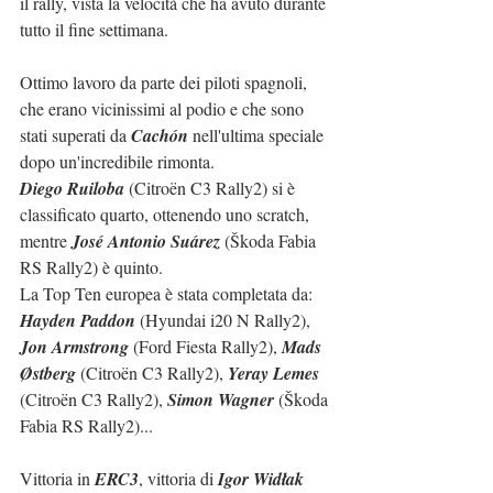
il rally, vista la velocità che ha avuto durante 
tutto il fine settimana.
Ottimo lavoro da parte dei piloti spagnoli, 
che erano vicinissimi al podio e che sono 
stati superati da 
Cachón
 nell'ultima speciale 
dopo un'incredibile rimonta.
Diego Ruiloba
 (Citroën C3 Rally2) si è 
classificato quarto, ottenendo uno scratch, 
mentre 
José Antonio Suárez
 (Škoda Fabia 
RS Rally2) è quinto.
La Top Ten europea è stata completata da: 
Hayden Paddon 
(Hyundai i20 N Rally2), 
Jon Armstrong 
(Ford Fiesta Rally2), 
Mads 
Østberg 
(Citroën C3 Rally2), 
Yeray Lemes 
(Citroën C3 Rally2), 
Simon Wagner 
(
Škoda 
Fabia RS Rally2
)...
Vittoria in 
ERC3
, vittoria di 
Igor Widłak