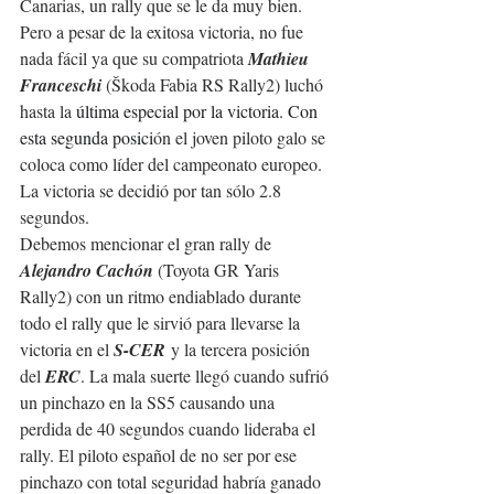
Canarias, un rally que se le da muy bien. 
Pero a pesar de la exitosa victoria, no fue 
nada 
fácil ya que su compatriota 
Mathieu 
Franceschi 
(
Škoda Fabia RS Rally2
) luchó 
hasta la 
última especial por la victoria. Con 
esta segunda posici
ón el joven piloto galo se 
coloca como líder del campeonato europeo. 
La victoria se decidió por tan sólo 2.8 
segundos.
Debemos mencionar el gran rally de 
Alejandro Cachón 
(Toyota GR Yaris 
Rally2) con un ritmo endiablado durante 
todo el rally que le sirvi
ó para llevarse la 
victoria en el 
S-CER
 y la tercera posición 
del 
ERC
. La mala suerte llegó cuando sufrió 
un pinchazo en la SS5 causando una 
perdida de 40 segundos cuando lideraba el 
rally. El piloto español de no ser por ese 
pinchazo con total seguridad habría ganado 