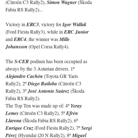
(Citroën C3 Rally2), 
Simon Wagner 
(
Škoda 
Fabia RS Rally2
)...
Victory in 
ERC3
, victory for 
Igor Widłak
(Ford Fiesta Rally3), while in 
ERC Junior
and 
ERC4
, the winner was 
Mille 
Johansson
 (Opel Corsa Rally4).
The 
S-CER
 podium has been occupied as 
always by the 3 Asturian drivers. 
1º 
Alejandro Cachón 
(Toyota GR Yaris 
Rally2), 2º 
Diego Ruiloba 
(Citroën C3 
Rally2), 3º 
José Antonio Suárez 
(
Škoda 
Fabia RS Rally2
).  
The Top Ten was made up of: 
4º 
Yeray 
Lemes 
(Citroën C3 Rally2), 5º 
Efrén 
Llarena 
(
Škoda Fabia RS Rally2
), 6º 
Enrique Cruz 
(Ford Fiesta Rally2), 7º 
Sergi 
Pérez 
(Hyundai i20 N Rally2), 8º 
Miguel 