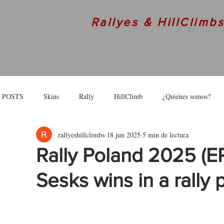
Rallyes & HillClimb
 POSTS
Skins
Rally
HillClimb
¿Quiénes somos?
rallyeshillclimbs
18 jun 2025
5 min de lectura
skins
Interview
Rally Poland 2025 (ER
Sesks wins in a rally 