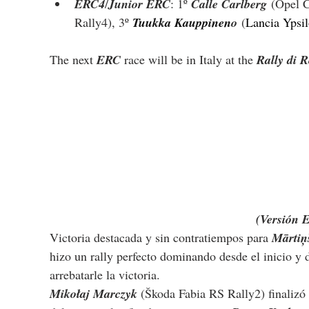
ERC4
/
Junior ERC
: 1º 
Calle Carlberg
 (Opel C
Rally4), 3º 
Tuukka Kauppinen
o
 (
Lancia Ypsi
The next 
ERC
 race will be in Italy at the 
Rally di 
(Versión 
Victoria destacada y sin contratiempos para 
Mārtiņ
hizo un rally perfecto dominando desde el inicio y 
arrebatarle la victoria.
Mikołaj Marczyk 
(
Škoda Fabia RS Rally2) finalizó