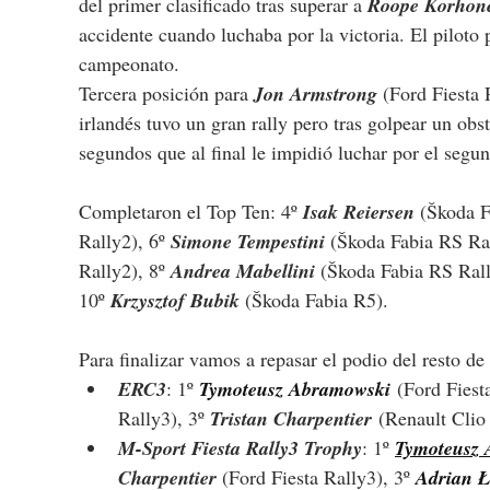
del primer clasificado tras superar a 
Roope Korhon
accidente cuando luchaba por la victoria. El piloto 
campeonato.
Tercera posición para 
Jon Armstrong 
(
Ford Fiesta 
irlandés tuvo un gran rally pero tras golpear un ob
segundos que al final le impidió luchar por el segu
Completaron el Top Ten: 4º 
Isak Reiersen 
(
Škoda F
Rally2
), 6º 
Simone Tempestini 
(
Škoda Fabia RS Ral
Rally2), 8º 
Andrea Mabellini 
(
Škoda Fabia RS Rall
10º 
Krzysztof Bubik
(
Škoda Fabia R5).
Para finalizar vamos a repasar el podio del resto de 
ERC3
: 1º
Tymoteusz Abramowski
 (Ford Fiest
Rally3), 3º 
Tristan Charpentier
 (Renault Clio
M-Sport Fiesta Rally3 Trophy
: 1º 
Tymoteusz
Charpentier 
(Ford Fiesta Rally3), 3º 
Adrian 