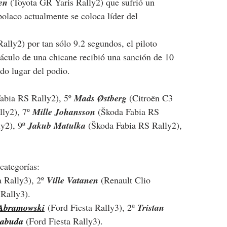
en
 (Toyota GR Yaris Rally2) que sufrió un 
polaco actualmente se coloca líder del 
Rally2
) por tan sólo 9.2 segundos, el piloto 
stáculo de una chicane recibió una sanción de 10 
ndo lugar del podio.
abia RS Rally2), 5º 
Mads Østberg
 (
Citroën C3 
ly2), 7º 
Mille Johansson 
(
Škoda Fabia RS 
y2), 9º 
Jakub Matulka 
(
Škoda Fabia RS Rally2), 
categorías:
a Rally3), 2º 
Ville Vatanen 
(Renault Clio 
 Rally3).
 Abramowski
 (Ford Fiesta Rally3), 2º 
Tristan 
Łabuda
(Ford Fiesta Rally3).