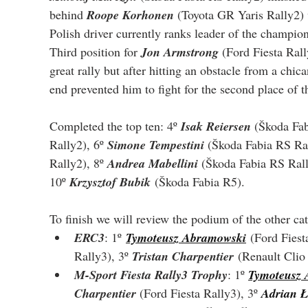
behind 
Roope Korhonen
 (Toyota GR Yaris Rally2) 
Polish driver currently ranks leader of the champio
Third position for 
Jon Armstrong
 (Ford Fiesta Rall
great rally but after hitting an obstacle from a chic
end prevented him to fight for the second place of 
Completed the top ten: 4º 
Isak Reiersen 
(
Škoda Fab
Rally2
), 6º 
Simone Tempestini 
(
Škoda Fabia RS Ral
Rally2), 8º 
Andrea Mabellini 
(
Škoda Fabia RS Rall
10º 
Krzysztof Bubik
(
Škoda Fabia R5).
To finish we will review the podium of the other cat
ERC3
: 1º
Tymoteusz Abramowski
 (Ford Fiest
Rally3), 3º 
Tristan Charpentier
 (Renault Clio
M-Sport Fiesta Rally3 Trophy
: 1º 
Tymoteusz
Charpentier 
(Ford Fiesta Rally3), 3º 
Adrian 