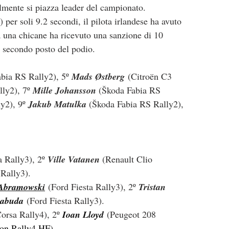
ualmente si piazza leader del campionato.
 per soli 9.2 secondi, il pilota irlandese ha avuto 
 una chicane ha ricevuto una sanzione di 10 
il secondo posto del podio.
bia RS Rally2), 5º 
Mads Østberg
 (
Citroën C3 
ly2), 7º 
Mille Johansson 
(
Škoda Fabia RS 
y2), 9º 
Jakub Matulka 
(
Škoda Fabia RS Rally2), 
a Rally3), 2º 
Ville Vatanen 
(Renault Clio 
 Rally3).
 Abramowski
 (Ford Fiesta Rally3), 2º 
Tristan 
Łabuda
(Ford Fiesta Rally3).
orsa Rally4), 2º 
Ioan Lloyd
 (Peugeot 208 
lon Rally4 HF
).