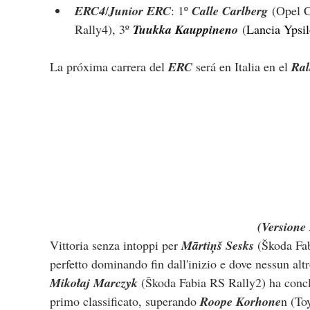
ERC4
/
Junior ERC
: 1º 
Calle Carlberg
 (Opel C
Rally4), 3º 
Tuukka Kauppinen
o
 (
Lancia Ypsi
La próxima carrera del 
ERC
 será en Italia en el 
Ral
(Versione 
Vittoria senza intoppi per 
Mārtiņš Sesks
 (Škoda Fab
perfetto dominando fin dall'inizio e dove nessun altro
Mikołaj Marczyk
 (Škoda Fabia RS Rally2) ha concl
primo classificato, superando 
Roope Korhone
n (To