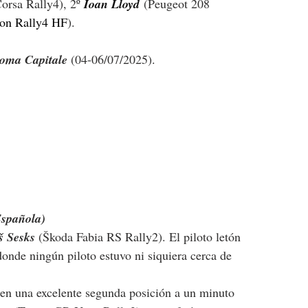
orsa Rally4), 2º 
Ioan Lloyd
 (Peugeot 208 
lon Rally4 HF
).
Roma Capitale
 (04-06/07/2025).
Española)
š Sesks 
(
Škoda Fabia RS Rally2
). El piloto letón 
donde ningún piloto estuvo ni siquiera cerca de 
 en una excelente segunda posición a un minuto 