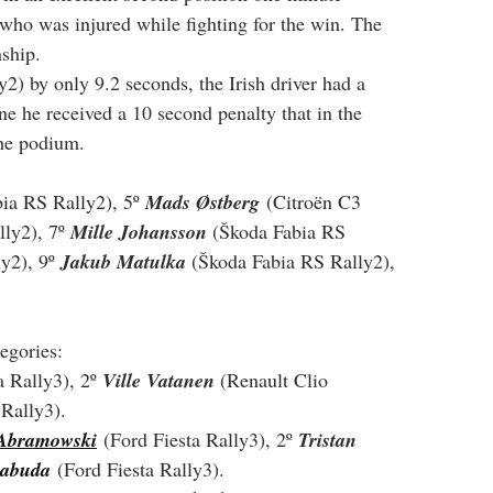
who was injured while fighting for the win. The 
nship.
y2) by only 9.2 seconds, the Irish driver had a 
ane he received a 10 second penalty that in the 
the podium.
ia RS Rally2), 5º 
Mads Østberg
 (
Citroën C3 
ly2), 7º 
Mille Johansson 
(
Škoda Fabia RS 
y2), 9º 
Jakub Matulka 
(
Škoda Fabia RS Rally2), 
egories:
a Rally3), 2º 
Ville Vatanen 
(Renault Clio 
 Rally3).
 Abramowski
 (Ford Fiesta Rally3), 2º 
Tristan 
Łabuda
(Ford Fiesta Rally3).