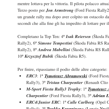
mentre lottava per la vittoria. Il pilota polacco att
Terzo posto per 
Jon Armstrong
 (Ford Fiesta Rally2)
un grande rally ma dopo aver colpito un ostacolo da
secondi che alla fine gli ha impedito di lottare per 
Completano la Top Ten: 4º 
Isak Reiersen 
(
Škoda Fa
Rally2
), 6º 
Simone Tempestini 
(
Škoda Fabia RS Ral
Rally2), 8º 
Andrea Mabellini 
(
Škoda Fabia RS Rall
10º 
Krzysztof Bubik
(
Škoda Fabia R5).
Per finire, ripassiamo il podio delle altre categorie:
ERC3
: 1º
Tymoteusz Abramowski
 (Ford Fiest
Rally3), 3º 
Tristan Charpentier
 (Renault Clio
M-Sport Fiesta Rally3 Trophy
: 1º 
Tymoteusz
Charpentier 
(Ford Fiesta Rally3), 3º 
Adrian 
ERC4
/
Junior ERC
: 1º 
Calle Carlberg
 (Opel C
Rally4), 3º 
Tuukka Kauppinen
o
 (
Lancia Ypsi