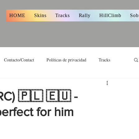
s
HOME
Skins
Tracks
Rally
HillClimb
Sob
Contacto/Contact
Políticas de privacidad
Tracks
C) 🇵🇱 🇪🇺 -
perfect for him