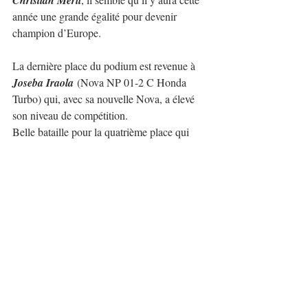
Christian Merli
année une grande égalité pour devenir 
champion d’Europe.
La dernière place du podium est revenue à 
Joseba Iraola
 (Nova NP 01-2 C Honda 
Turbo) qui, avec sa nouvelle Nova, a élevé 
son niveau de compétition.
Belle bataille pour la quatrième place qui 
s'est décidée en quelques dixièmes de 
seconde seulement entre 
Corentin 
Starck
 (Nova NP 01-2 Mugen) et 
Petr 
Trnka
 (Norma M20FC Mugen) qui a 
finalement terminé cinquième.
Viennent ensuite 
Kevin Petit
 (Revolt 3P0 
Honda Turbo), Alexander Hin (Osella FA30 
Zytek), Fausto Bormolini (Nova NP 01-2 C 
Mugen)...