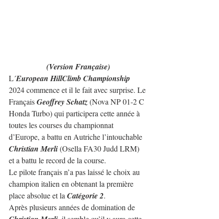
(Version Française)
L´
European HillClimb Championship
2024 commence et il le fait avec surprise. Le 
Français 
Geoffrey Schatz
 (Nova NP 01-2 C 
Honda Turbo) qui participera cette année à 
toutes les courses du championnat 
d’Europe, a battu en Autriche l’intouchable 
Christian Merli
 (Osella FA30 Judd LRM) 
et a battu le record de la course.
Le pilote français n’a pas laissé le choix au 
champion italien en obtenant la première 
place absolue et la
 Catégorie 2
.
Après plusieurs années de domination de 
, il semble qu’il y aura cette 