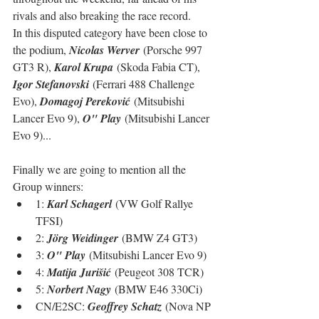
rivals and also breaking the race record.
In this disputed category have been close to 
the podium, 
Nicolas Werver
 (Porsche 997 
GT3 R), 
Karol Krupa
 (Skoda Fabia CT), 
Igor Stefanovski
 (Ferrari 488 Challenge 
Evo), 
Domagoj Pereković
 (Mitsubishi 
Lancer Evo 9), 
O" Play
 (Mitsubishi Lancer 
Evo 9)...
Finally we are going to mention all the 
Group winners:
1: 
Karl Schagerl
 (VW Golf Rallye 
TFSI)
2: 
Jörg Weidinger
 (BMW Z4 GT3)
3: 
O" Play
 (Mitsubishi Lancer Evo 9)
4: 
Matija Jurišić
 (Peugeot 308 TCR)
5: 
Norbert Nagy
 (BMW E46 330Ci)
CN/E2SC: 
Geoffrey Schatz
 (Nova NP 