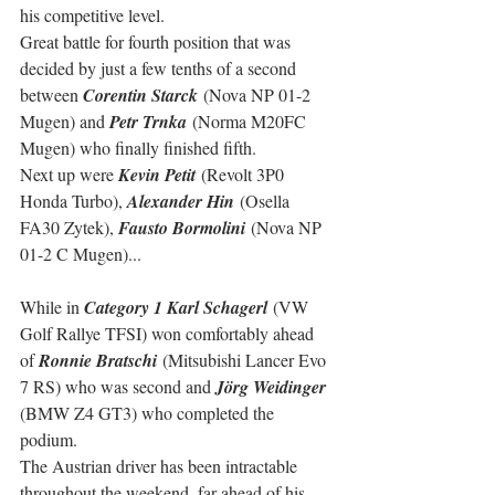
his competitive level.
Great battle for fourth position that was 
decided by just a few tenths of a second 
between 
Corentin Starck
 (Nova NP 01-2 
Mugen) and 
Petr Trnka
 (Norma M20FC 
Mugen) who finally finished fifth.
Next up were 
Kevin Petit
 (Revolt 3P0 
Honda Turbo), 
Alexander Hin
 (Osella 
FA30 Zytek), 
Fausto Bormolini
 (Nova NP 
01-2 C Mugen)...
While in 
Category 1 Karl Schagerl
 (VW 
Golf Rallye TFSI) won comfortably ahead 
of 
Ronnie Bratschi
 (Mitsubishi Lancer Evo 
7 RS) who was second and 
Jörg Weidinger
(BMW Z4 GT3) who completed the 
podium.
The Austrian driver has been intractable 
throughout the weekend, far ahead of his 