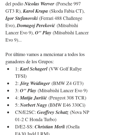
del podio 
Nicolas Werver
 (Porsche 997 
GT3 R), 
Karol Krupa
 (Skoda Fabia CT), 
Igor Stefanovski
 (Ferrari 488 Challenge 
Evo), 
Domagoj Pereković
 (Mitsubishi 
Lancer Evo 9), 
O" Play
 (Mitsubishi Lancer 
Evo 9)...
Por 
último vamos a mencionar a todos los 
ganadores de los Grupos:
1: 
Karl Schagerl
 (VW Golf Rallye 
TFSI)
2: 
Jörg Weidinger
 (BMW Z4 GT3)
3: 
O" Play
 (Mitsubishi Lancer Evo 9)
4: 
Matija Jurišić
 (Peugeot 308 TCR)
5: 
Norbert Nagy
 (BMW E46 330Ci)
CN/E2SC: 
Geoffrey Schatz
 (Nova NP 
01-2 C Honda Turbo)
D/E2-SS: 
Christian Merli 
(Osella 
FA30 Judd LRM)