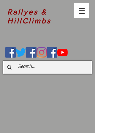
Rallyes &
HillClimbs