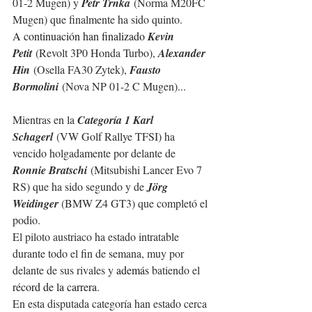
01-2 Mugen) y 
Petr Trnka
 (Norma M20FC 
Mugen) que finalmente ha sido quinto.
A continuación han finalizado 
Kevin 
Petit
 (Revolt 3P0 Honda Turbo), 
Alexander 
Hin
 (Osella FA30 Zytek), 
Fausto 
Bormolini
 (Nova NP 01-2 C Mugen)...
Mientras en la 
Categoría 1 Karl 
Schagerl
 (VW Golf Rallye TFSI) ha 
vencido holgadamente por delante de 
Ronnie Bratschi
 (Mitsubishi Lancer Evo 7 
RS) que ha sido segundo y de 
Jörg 
Weidinger
 (BMW Z4 GT3) que complet
ó el 
podio.
El piloto austriaco ha estado intratable 
durante todo el fin de semana, muy por 
delante de sus rivales y 
además 
batiendo 
el 
récord de la carrera
.
En esta disputada categoría han estado cerca 