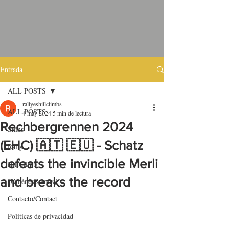
Entrada
ALL POSTS
rallyeshillclimbs
ALL POSTS
4 may 2024
5 min de lectura
Rechbergrennen 2024
Skins
(EHC) 🇦🇹 🇪🇺 - Schatz
Rally
defeats the invincible Merli
HillClimb
and breaks the record
¿Quiénes somos?
Contacto/Contact
Políticas de privacidad