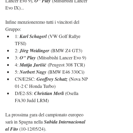
Lancer Evo 9), 
O" Play
 (Mitsubishi Lancer 
Evo IX)...
Infine menzioneremo tutti i vincitori del 
Gruppo:
1: 
Karl Schagerl
 (VW Golf Rallye 
TFSI)
2: 
Jörg Weidinger
 (BMW Z4 GT3)
3: 
O" Play
 (Mitsubishi Lancer Evo 9)
4: 
Matija Jurišić
 (Peugeot 308 TCR)
5: 
Norbert Nagy
 (BMW E46 330Ci)
CN/E2SC: 
Geoffrey Schatz
 (Nova NP 
01-2 C Honda Turbo)
D/E2-SS: 
Christian Merli 
(Osella 
FA30 Judd LRM)
La prossima gara del campionato europeo 
sarà in Spagna nella 
Subida Internacional 
al Fito
 (10-12/05/24).