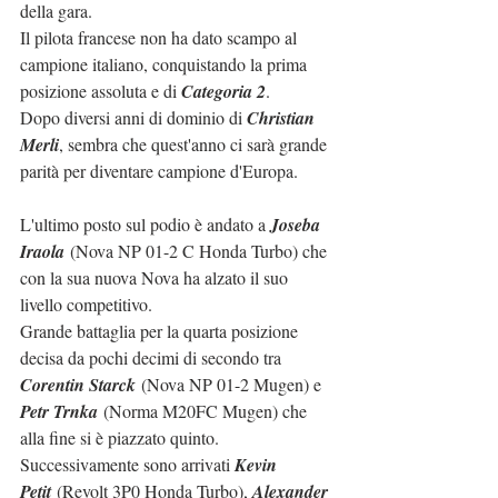
della gara.
Il pilota francese non ha dato scampo al 
campione italiano, conquistando la prima 
posizione assoluta e di 
Categoria 2
.
Dopo diversi anni di dominio di 
Christian 
Merli
, sembra che quest'anno ci sarà grande 
parità per diventare campione d'Europa.
L'ultimo posto sul podio è andato a 
Joseba 
Iraola
 (Nova NP 01-2 C Honda Turbo) che 
con la sua nuova Nova ha alzato il suo 
livello competitivo.
Grande battaglia per la quarta posizione 
decisa da pochi decimi di secondo tra 
Corentin Starck
 (Nova NP 01-2 Mugen) e 
Petr Trnka
 (Norma M20FC Mugen) che 
alla fine si è piazzato quinto.
Successivamente sono arrivati 
​​Kevin 
Petit
 (Revolt 3P0 Honda Turbo), 
Alexander 