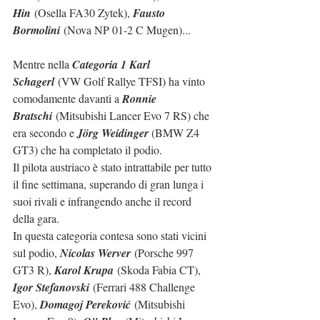
Hin
 (Osella FA30 Zytek), 
Fausto 
Bormolini
 (Nova NP 01-2 C Mugen)...
Mentre nella 
Categoria 1 Karl 
Schagerl
 (VW Golf Rallye TFSI) ha vinto 
comodamente davanti a 
Ronnie 
Bratschi
 (Mitsubishi Lancer Evo 7 RS) che 
era secondo e 
Jörg Weidinger
 (BMW Z4 
GT3) che ha completato il podio.
Il pilota austriaco è stato intrattabile per tutto 
il fine settimana, superando di gran lunga i 
suoi rivali e infrangendo anche il record 
della gara.
In questa categoria contesa sono stati vicini 
sul podio, 
Nicolas Werver
 (Porsche 997 
GT3 R), 
Karol Krupa
 (Skoda Fabia CT), 
Igor Stefanovski
 (Ferrari 488 Challenge 
Evo), 
Domagoj Pereković
 (Mitsubishi 