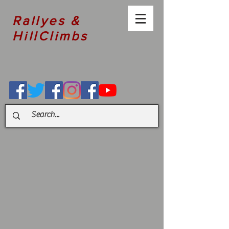
Rallyes &
HillClimbs