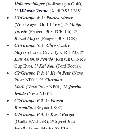
Halbartschlager 
(Volkswagen Golf)
, 
3º 
Milovan Vesnić 
(
Audi RS3 LMS
).
C1/Gruppo 4
: 1º 
Patrick Mayer 
(Volkswagen Golf 1 16V), 2º 
Matija 
Jurisic
 (Peugeot 308 TCR 1.6), 2º 
Bernd Mayer 
(Peugeot 308 TCR).
C1/Gruppo 5
: 1º 
Chris-Andre 
Mayer
 (Honda Civic Type-R EP3), 2º 
Luis Antonio Penido 
(Renault Clio RS 
Cup Evo), 3º 
Kai Neu
 (
Ford Focus
).
C2/Gruppo P 1
: 1º 
Kevin Petit
 (Nova 
Proto NP01), 2º 
Christian 
Merli
 (Nova Proto NP01), 3º 
Joseba 
Iraola 
(Nova NP01).
C2/Gruppo P 2
: 
1º 
Fausto 
Bormolini
 (Reynard K02).
C2/Gruppo P 3
: 1º 
Karel Berger 
(Osella PA21 JrB)
, 2º 
Sigrid Eva 
Ferstl
 (Tatuus Master S2000)
.