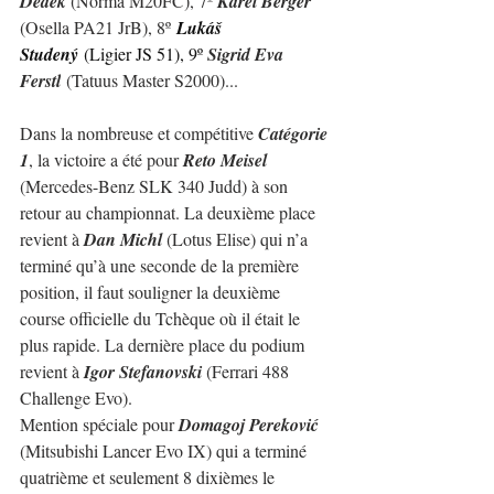
Dědek 
(Norma M20FC), 7º 
Karel Berger 
(Osella PA21 JrB), 8º
Lukáš 
Studený
(Ligier JS 51), 9º 
Sigrid Eva 
Ferstl
 (Tatuus Master S2000)...
Dans la nombreuse et compétitive 
Catégorie 
1
, la victoire a été pour 
Reto Meisel
(Mercedes-Benz SLK 340 Judd) à son 
retour au championnat. La deuxième place 
revient à 
Dan Michl
 (Lotus Elise) qui n’a 
terminé qu’à une seconde de la première 
position, il faut souligner la deuxième 
course officielle du Tchèque où il était le 
plus rapide. La dernière place du podium 
revient à 
Igor Stefanovski 
(Ferrari 488 
Challenge Evo).
Mention spéciale pour 
Domagoj Pereković
(Mitsubishi Lancer Evo IX) qui a terminé 
quatrième et seulement 8 dixièmes le 