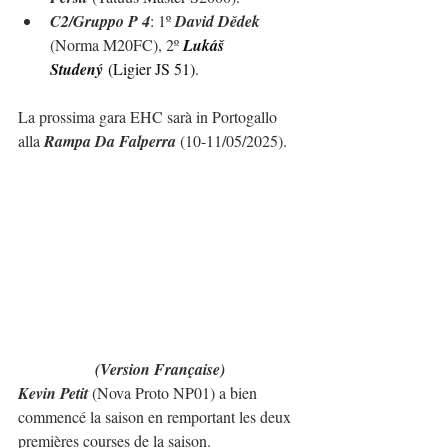
C2/Gruppo P 4
: 1º 
David Dědek 
(Norma M20FC), 2º 
Lukáš 
Studený
(Ligier JS 51)
.
La prossima gara EHC sarà in Portogallo 
alla 
Rampa Da Falperra
 (10-11/05/2025).
(Version Française)
Kevin Petit
 (Nova Proto NP01) a bien 
commencé la saison en remportant les deux 
premières courses de la saison.