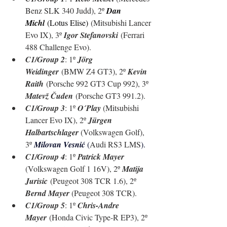
Benz SLK 340 Judd), 2º 
Dan 
Michl
(Lotus Elise)
 (Mitsubishi Lancer 
Evo IX), 3º 
Igor Stefanovski
 (Ferrari 
488 Challenge Evo).
C1/Group 2
: 1º 
Jörg 
Weidinger
 (BMW Z4 GT3)
, 2º 
Kevin 
Raith
 (Porsche 992 GT3 Cup 992)
, 3º 
Matevž Čuden
 (Porsche GT3 991.2)
.
C1/Group 3
: 1º 
O´Play 
(Mitsubishi 
Lancer Evo IX)
, 2º 
Jürgen 
Halbartschlager 
(Volkswagen Golf)
, 
3º 
Milovan Vesnić 
(
Audi RS3 LMS
).
C1/Group 4
: 1º 
Patrick Mayer 
(Volkswagen Golf 1 16V), 2º 
Matija 
Jurisic
 (Peugeot 308 TCR 1.6), 2º 
Bernd Mayer 
(Peugeot 308 TCR).
C1/Group 5
: 1º 
Chris-Andre 
Mayer
 (Honda Civic Type-R EP3), 2º 