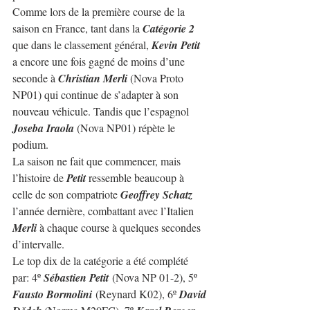
Comme lors de la première course de la 
saison en France, tant dans la 
Catégorie 2
que dans le classement général, 
Kevin Petit
a encore une fois gagné de moins d’une 
seconde à 
Christian Merli
 (Nova Proto 
NP01) qui continue de s’adapter à son 
nouveau véhicule. Tandis que l’espagnol 
Joseba Iraola
 (Nova NP01) répète le 
podium.
La saison ne fait que commencer, mais 
l’histoire de 
Petit
 ressemble beaucoup à 
celle de son compatriote 
Geoffrey Schatz
l’année dernière, combattant avec l’Italien 
Merli
 à chaque course à quelques secondes 
d’intervalle.
Le top dix de la catégorie a été complété 
par: 
4º 
Sébastien Petit
 (Nova NP 01-2), 5º 
Fausto Bormolini
 (Reynard K02), 6º 
David 