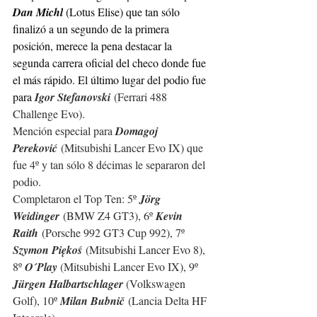
Dan Michl
(Lotus Elise) que tan sólo 
finalizó a un segundo de la primera 
posición, merece la pena destacar la 
segunda carrera oficial del checo donde fue 
el más rápido. El último lugar del podio fue 
para 
Igor Stefanovski
 (Ferrari 488 
Challenge Evo).
Mención especial para 
Domagoj 
Pereković
 (Mitsubishi Lancer Evo IX) que 
fue 4º y tan sólo 8 décimas le separaron del 
podio. 
Completaron el Top Ten: 5º 
Jörg 
Weidinger
 (BMW Z4 GT3), 6º 
Kevin 
Raith
 (Porsche 992 GT3 Cup 992), 7º 
Szymon Piękoś
 (Mitsubishi Lancer Evo 8), 
8º 
O´Play 
(Mitsubishi Lancer Evo IX), 9º 
Jürgen Halbartschlager 
(Volkswagen 
Golf), 10º 
Milan Bubnič
 (Lancia Delta HF 