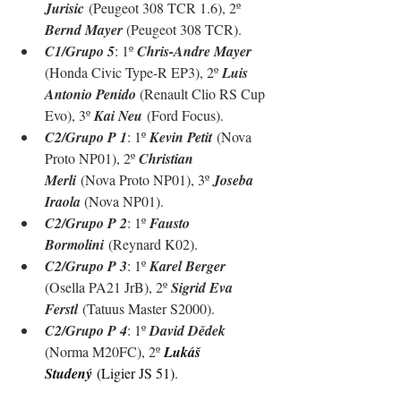
Jurisic
 (Peugeot 308 TCR 1.6), 2º 
Bernd Mayer 
(Peugeot 308 TCR).
C1/Grupo 5
: 1º 
Chris-Andre Mayer
(Honda Civic Type-R EP3), 2º 
Luis 
Antonio Penido 
(Renault Clio RS Cup 
Evo), 3º 
Kai Neu
 (
Ford Focus
).
C2/Grupo P 1
: 1º 
Kevin Petit
 (Nova 
Proto NP01), 2º 
Christian 
Merli
 (Nova Proto NP01), 3º 
Joseba 
Iraola 
(Nova NP01).
C2/Grupo P 2
: 
1º 
Fausto 
Bormolini
 (Reynard K02).
C2/Grupo P 3
: 1º 
Karel Berger 
(Osella PA21 JrB)
, 2º 
Sigrid Eva 
Ferstl
 (Tatuus Master S2000)
.
C2/Grupo P 4
: 1º 
David Dědek 
(Norma M20FC), 2º 
Lukáš 
Studený
(Ligier JS 51)
.