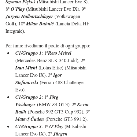
Szymon Piękoś
 (Mitsubishi Lancer Evo 8), 
8º 
O´Play 
(Mitsubishi Lancer Evo IX), 9º 
Jürgen Halbartschlager 
(Volkswagen 
Golf), 10º 
Milan Bubnič
 (Lancia Delta HF 
Integrale).
Per finire rivediamo il podio di ogni gruppo:
C1/Gruppo 1
: 1º
Reto Meisel 
(Mercedes-Benz SLK 340 Judd), 2º 
Dan Michl
(Lotus Elise)
 (Mitsubishi 
Lancer Evo IX), 3º 
Igor 
Stefanovski
 (Ferrari 488 Challenge 
Evo).
C1/Gruppo 2
: 1º 
Jörg 
Weidinger
 (BMW Z4 GT3)
, 2º 
Kevin 
Raith
 (Porsche 992 GT3 Cup 992)
, 3º 
Matevž Čuden
 (Porsche GT3 991.2)
.
C1/Gruppo 3
: 1º 
O´Play 
(Mitsubishi 
Lancer Evo IX)
, 2º 
Jürgen 