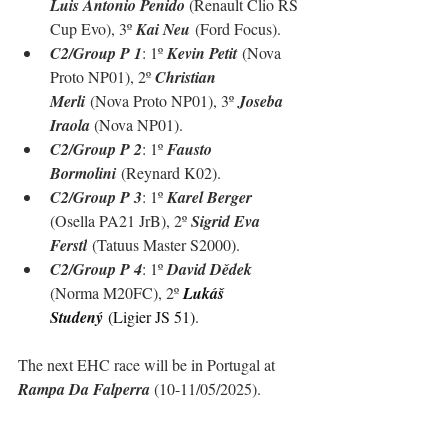
Luis Antonio Penido 
(Renault Clio RS 
Cup Evo), 3º 
Kai Neu
 (
Ford Focus
).
C2/Group P 1
: 1º 
Kevin Petit
 (Nova 
Proto NP01), 2º 
Christian 
Merli
 (Nova Proto NP01), 3º 
Joseba 
Iraola 
(Nova NP01).
C2/Group P 2
: 
1º 
Fausto 
Bormolini
 (Reynard K02).
C2/Group P 3
: 1º 
Karel Berger 
(Osella PA21 JrB)
, 2º 
Sigrid Eva 
Ferstl
 (Tatuus Master S2000)
.
C2/Group P 4
: 1º 
David Dědek 
(Norma M20FC), 2º 
Lukáš 
Studený
(Ligier JS 51)
.
The next EHC race will be in Portugal at 
Rampa Da Falperra
 (10-11/05/2025).