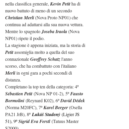
nella classifica generale, 
Kevin Petit
 ha di 
nuovo battuto di meno di un secondo 
Christian Merli
 (Nova Proto NP01) che 
continua ad adattarsi alla sua nuova vettura. 
Mentre lo spagnolo 
Joseba Iraola
 (Nova 
NP01) ripete il podio.
La stagione è appena iniziata, ma la storia di 
Petit
 assomiglia molto a quella del suo 
connazionale 
Geoffrey Schatz
 l'anno 
scorso, che ha combattuto con l'italiano 
Merli
 in ogni gara a pochi secondi di 
distanza.
Completano la top ten della categoria: 
4º 
Sébastien Petit
 (Nova NP 01-2), 5º 
Fausto 
Bormolini
 (Reynard K02), 6º 
David Dědek 
(Norma M20FC), 7º 
Karel Berger 
(Osella 
PA21 JrB), 8º
Lukáš Studený
(Ligier JS 
51), 9º 
Sigrid Eva Ferstl
 (Tatuus Master 
S2000)...