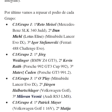
Integrale).
Por último vamos a repasar el podio de cada 
Grupo:
C1/Grupo 1
: 1º
Reto Meisel 
(Mercedes-
Benz SLK 340 Judd), 2º 
Dan 
Michl
(Lotus Elise)
 (Mitsubishi Lancer 
Evo IX), 3º 
Igor Stefanovski
 (Ferrari 
488 Challenge Evo).
C1/Grupo 2
: 1º 
Jörg 
Weidinger
 (BMW Z4 GT3)
, 2º 
Kevin 
Raith
 (Porsche 992 GT3 Cup 992)
, 3º 
Matevž Čuden
 (Porsche GT3 991.2)
.
C1/Grupo 3
: 1º 
O´Play 
(Mitsubishi 
Lancer Evo IX)
, 2º 
Jürgen 
Halbartschlager 
(Volkswagen Golf)
, 
3º 
Milovan Vesnić 
(
Audi RS3 LMS
).
C1/Grupo 4
: 1º 
Patrick Mayer 
(Volkswagen Golf 1 16V), 2º 
Matija 