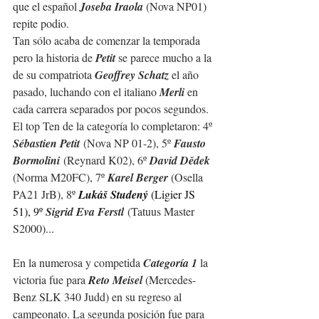
que el español 
Joseba Iraola 
(Nova NP01) 
repite podio.
Tan sólo acaba de comenzar la temporada 
pero la historia de 
Petit
 se parece mucho a la 
de su compatriota 
Geoffrey Schatz 
el año 
pasado, luchando con el italiano 
Merli
 en 
cada carrera separados por pocos segundos.
El top Ten de la categoría lo completaron: 4º 
Sébastien Petit
 (Nova NP 01-2), 5º 
Fausto 
Bormolini
 (Reynard K02), 6º 
David Dědek 
(Norma M20FC), 7º 
Karel Berger 
(Osella 
PA21 JrB), 8º
Lukáš Studený
(Ligier JS 
51), 9º 
Sigrid Eva Ferstl
 (Tatuus Master 
S2000)...
En la numerosa y competida 
Categoría 1 
la 
victoria fue para 
Reto Meisel 
(Mercedes-
Benz SLK 340 Judd) en su regreso al 
campeonato. La segunda posición fue para 