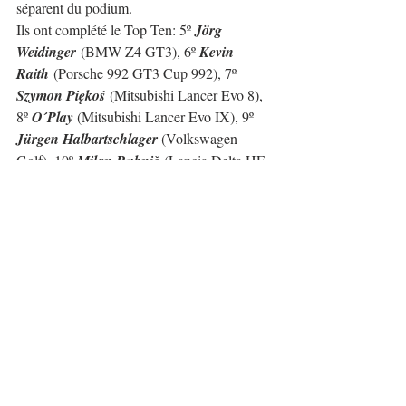
séparent du podium. 
Ils ont complété le Top Ten: 
5º 
Jörg 
Weidinger
 (BMW Z4 GT3), 6º 
Kevin 
Raith
 (Porsche 992 GT3 Cup 992), 7º 
Szymon Piękoś
 (Mitsubishi Lancer Evo 8), 
8º 
O´Play 
(Mitsubishi Lancer Evo IX), 9º 
Jürgen Halbartschlager 
(Volkswagen 
Golf), 10º 
Milan Bubnič
 (Lancia Delta HF 
Integrale).
Enfin, nous allons passer en revue le 
podium de chaque groupe:
C1/Grupo 1
: 1º
Reto Meisel 
(Mercedes-
Benz SLK 340 Judd), 2º 
Dan 
Michl
(Lotus Elise)
 (Mitsubishi Lancer 
Evo IX), 3º 
Igor Stefanovski
 (Ferrari 
488 Challenge Evo).
C1/Grupo 2
: 1º 
Jörg 
Weidinger
 (BMW Z4 GT3)
, 2º 
Kevin 