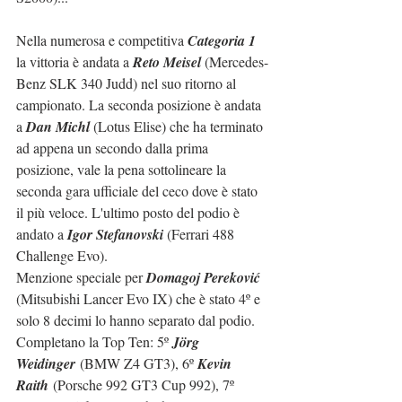
Nella numerosa e competitiva 
Categoria 1
la vittoria è andata a 
Reto Meisel
 (Mercedes-
Benz SLK 340 Judd) nel suo ritorno al 
campionato. La seconda posizione è andata 
a 
Dan Michl
 (Lotus Elise) che ha terminato 
ad appena un secondo dalla prima 
posizione, vale la pena sottolineare la 
seconda gara ufficiale del ceco dove è stato 
il più veloce. L'ultimo posto del podio è 
andato a 
Igor Stefanovski
 (Ferrari 488 
Challenge Evo).
Menzione speciale per 
Domagoj Pereković
(Mitsubishi Lancer Evo IX) che è stato 4º e 
solo 8 decimi lo hanno separato dal podio. 
Completano la Top Ten: 
5º 
Jörg 
Weidinger
 (BMW Z4 GT3), 6º 
Kevin 
Raith
 (Porsche 992 GT3 Cup 992), 7º 