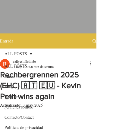
Entrada
ALL POSTS
rallyeshillclimbs
ALL POSTS
1 may 2025
8 min de lectura
Rechbergrennen 2025
Skins
(EHC) 🇦🇹 🇪🇺 - Kevin
Rally
Petit wins again
HillClimb
Actualizado:
3 may 2025
¿Quiénes somos?
Contacto/Contact
Políticas de privacidad