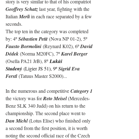
story is very similar to that of his compatriot 
Geoffrey Schatz
 last year, fighting with the 
Italian 
Merli
 in each race separated by a few 
seconds.
The top ten in the category was completed 
by: 
4º 
Sébastien Petit
 (Nova NP 01-2), 5º 
Fausto Bormolini
 (Reynard K02), 6º 
David 
Dědek 
(Norma M20FC), 7º 
Karel Berger 
(Osella PA21 JrB), 8º
Lukáš 
Studený
(Ligier JS 51), 9º 
Sigrid Eva 
Ferstl
 (Tatuus Master S2000)...
In the numerous and competitive 
Category 1
the victory was for 
Reto Meisel
 (Mercedes-
Benz SLK 340 Judd) on his return to the 
championship. The second place went to 
Dan Michl
 (Lotus Elise) who finished only 
a second from the first position, it is worth 
noting the second official race of the Czech 