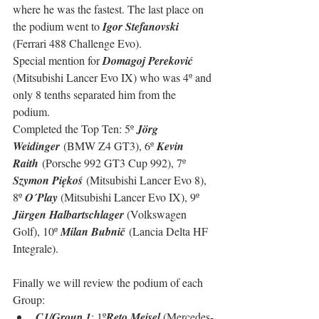
where he was the fastest. The last place on 
the podium went to 
Igor Stefanovski
(Ferrari 488 Challenge Evo).
Special mention for 
Domagoj Pereković
(Mitsubishi Lancer Evo IX) who was 4º and 
only 8 tenths separated him from the 
podium. 
Completed the Top Ten: 
5º 
Jörg 
Weidinger
 (BMW Z4 GT3), 6º 
Kevin 
Raith
 (Porsche 992 GT3 Cup 992), 7º 
Szymon Piękoś
 (Mitsubishi Lancer Evo 8), 
8º 
O´Play 
(Mitsubishi Lancer Evo IX), 9º 
Jürgen Halbartschlager 
(Volkswagen 
Golf), 10º 
Milan Bubnič
 (Lancia Delta HF 
Integrale).
Finally we will review the podium of each 
Group:
C1/Group 1
: 1º
Reto Meisel 
(Mercedes-