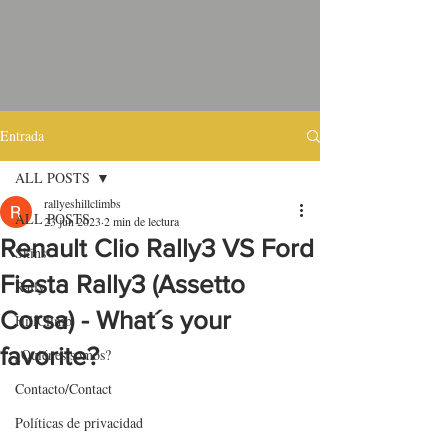
Entrada
ALL POSTS
rallyeshillclimbs
ALL POSTS
23 jun 2023
2 min de lectura
Renault Clio Rally3 VS Ford
Skins
Fiesta Rally3 (Assetto
Rally
Corsa) - What´s your
HillClimb
favorite?
¿Quiénes somos?
Contacto/Contact
Políticas de privacidad