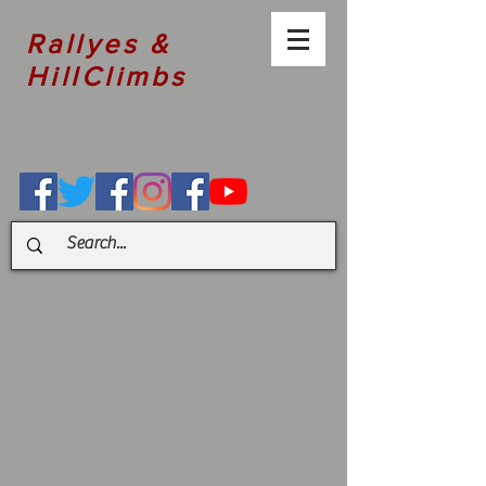
Rallyes &
HillClimbs