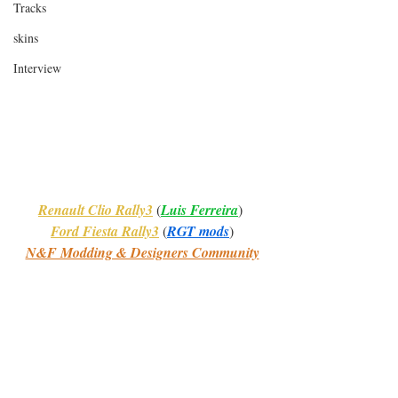
Tracks
skins
Interview
Renault Clio Rally3
 (
Luis Ferreira
)
Ford Fiesta Rally3
 (
RGT mods
)
N&F Modding & Designers Community