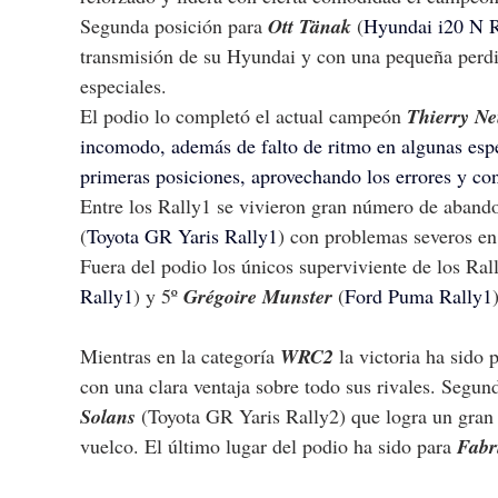
Segunda posición para 
Ott Tänak 
(
Hyundai i20 N R
transmisión de su Hyundai y con una pequeña perdida
especiales.
El podio lo completó el actual campeón 
Thierry Ne
incomodo, además de falto de ritmo en algunas espe
primeras posiciones, aprovechando los errores y con
Entre los Rally1 se vivieron gran número de abando
(
Toyota GR Yaris Rally1
) con problemas severos en
Fuera del podio los únicos superviviente de los Rall
Rally1
) y 5º 
Grégoire Munster 
(
Ford Puma Rally1
Mientras en la categoría 
WRC2
 la victoria ha sido 
con una clara ventaja sobre todo sus rivales. Segun
Solans 
(
Toyota GR Yaris Rally2
) que logra un gran
vuelco. El último lugar del podio ha sido para 
Fabr