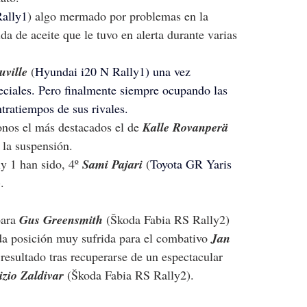
ally1
) algo mermado por problemas en la 
 de aceite que le tuvo en alerta durante varias 
uville 
(
Hyundai i20 N Rally1) una vez 
ciales. Pero finalmente siempre ocupando las 
tratiempos de sus rivales.
nos el más destacados el de 
Kalle Rovanperä 
 la suspensión.
y 1 han sido, 4º 
Sami Pajari 
(
Toyota GR Yaris 
).
para 
Gus Greensmith 
(
Škoda Fabia RS Rally2
) 
da posición muy sufrida para el combativo 
Jan 
 resultado tras recuperarse de un espectacular 
izio Zaldivar
 (
Škoda Fabia RS Rally2
).