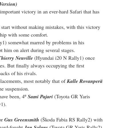
Version)
important victory in an ever-hard Safari that has 
 start without making mistakes, with this victory 
ship with some comfort.
y1) somewhat marred by problems in his 
t him on alert during several stages.
Thierry Neuville
 (Hyundai i20 N Rally1) once 
s. But finally always occupying the first 
acks of his rivals.
lacements, most notably that of 
Kalle Rovanperä
he suspension.
have been, 4º 
Sami Pajari
 (Toyota GR Yaris 
1).
or 
Gus Greensmith
 (Škoda Fabia RS Rally2) with 
 hard-fought 
Jan Solans
 (Toyota GR Yaris Rally2) 