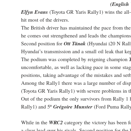
(English 
Elfyn Evans
 (Toyota GR Yaris Rally1) wins the all-
hit most of the drivers.
The British driver has maintained the pace from the
he comes out strengthened and leads the champion
Second position for 
Ott Tänak
 (Hyundai i20 N Rall
Hyundai’s transmission and a small oil leak that kep
The podium was completed by reigning champion 
uncomfortable, as well as lacking pace in some stage
positions, taking advantage of the mistakes and setb
Among the Rally1 there was a large number of disp
(Toyota GR Yaris Rally1) with severe problems in t
Out of the podium the only survivors from Rally 1 
Rally1) and 5º 
Grégoire Munster
 (Ford Puma Rally
While in the 
WRC2
 category the victory has been f
a clear lead over his rivals. Second position for the