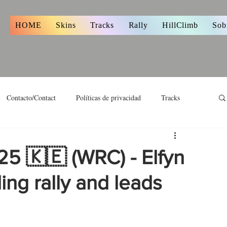
s
HOME
Skins
Tracks
Rally
HillClimb
Sob
Contacto/Contact
Políticas de privacidad
Tracks
25 🇰🇪 (WRC) - Elfyn
ng rally and leads