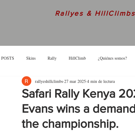
Rallyes & HillClimb
 POSTS
Skins
Rally
HillClimb
¿Quiénes somos?
rallyeshillclimbs
27 mar 2025
4 min de lectura
skins
Interview
Safari Rally Kenya 20
Evans wins a demandi
the championship.