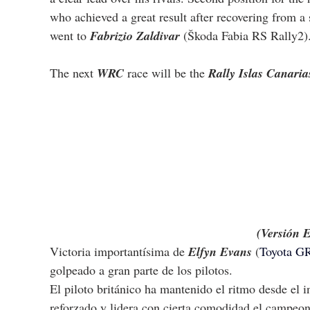
who achieved a great result after recovering from a
went to 
Fabrizio Zaldivar
 (Škoda Fabia RS Rally2)
The next 
WRC
 race will be the 
Rally Islas Canaria
(Versión 
Victoria importantísima de 
Elfyn Evans
 (
Toyota GR
golpeado a gran parte de los pilotos.
El piloto británico ha mantenido el ritmo desde el in
reforzado y lidera con cierta comodidad el campeon