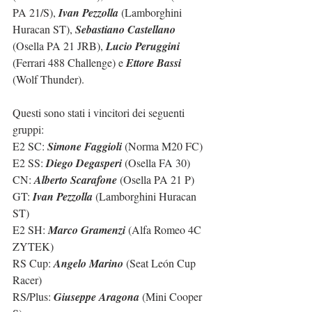
PA 21/S), 
Ivan Pezzolla
 (Lamborghini 
Huracan ST), 
Sebastiano Castellano
(Osella PA 21 JRB), 
Lucio Peruggini
(Ferrari 488 Challenge) e 
Ettore Bassi
(Wolf Thunder).
Questi sono stati i vincitori dei seguenti 
gruppi:
E2 SC: 
Simone Faggioli
 (Norma M20 FC)
E2 SS: 
Diego Degasperi
 (Osella FA 30)
CN: 
Alberto Scarafone
 (Osella PA 21 P)
GT: 
Ivan Pezzolla
 (Lamborghini Huracan 
ST)
E2 SH: 
Marco Gramenzi
 (Alfa Romeo 4C 
ZYTEK)
RS Cup: 
Angelo Marino
 (Seat León Cup 
Racer)
RS/Plus: 
Giuseppe Aragona
 (Mini Cooper 