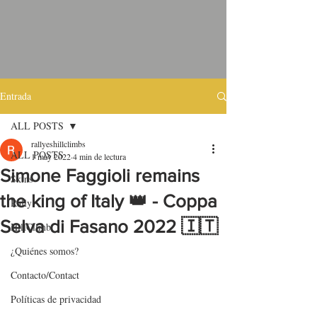
Entrada
ALL POSTS
rallyeshillclimbs
ALL POSTS
1 may 2022
4 min de lectura
Simone Faggioli remains
Skins
the king of Italy 👑 - Coppa
Rally
Selva di Fasano 2022 🇮🇹
HillClimb
¿Quiénes somos?
Contacto/Contact
Políticas de privacidad