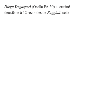
Diego Degasperi
 (Osella FA 30) a terminé 
deuxième à 12 secondes de 
Faggioli
, cette 
année il restera en Italie pour se battre pour 
le titre TIVM et la deuxième place au 
CIVM. La dernière place sur le podium du 
classement général revient à 
Franco 
Caruso
 (Norm M20 FC).
Compléter le Top 10 : 
Achille Lombardi
(Osella PA 2000), 
Giancarlo Maroni JR
(Osella PA 21 JRB), 
Dario Gentile
 (Osella 
PA 21/S), 
Ivan Pezzolla
 (Lamborghini 
Huracan ST), 
Sebastiano Castellano
(Osella PA 21 JRB), 
Lucio Peruggini
(Ferrari 488 Challenge) et 
Ettore Bassi
(Wolf Thunder).
Ceux-ci ont été les gagnants des groupes 
suivants :