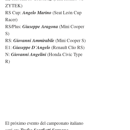
ZYTEK)
RS Cup: 
Angelo Marino
 (Seat León Cup 
Racer)
RS/Plus: 
Giuseppe Aragona
 (Mini Cooper 
S)
RS: 
Giovanni Ammirabile
 (Mini Cooper S)
E1: 
Giuseppe D´Angelo
 (Renault Clio RS)
N: 
Giovanni Angelini
 (Honda Civic Type 
R)
El próximo evento del campeonato italiano 
será en: 
Trofeo Scarfiotti Sarnano-