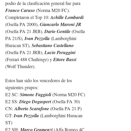
podio de la clasificación general fue para 
Franco Caruso
 (Norma M20 FC).
Completaron el Top 10: 
Achille Lombardi
(Osella PA 2000), 
Giancarlo Maroni JR
(Osella PA 21 JRB), 
Dario Gentile
 (Osella 
PA 21/S), 
Ivan Pezzolla
 (Lamborghini 
Huracan ST), 
Sebastiano Castellano
(Osella PA 21 JRB), 
Lucio Peruggini
(Ferrari 488 Challenge) y 
Ettore Bassi
(Wolf Thunder).
Estos han sido los vencedores de los 
siguientes grupos:
E2 SC: 
Simone Faggioli
 (Norma M20 FC)
E2 SS: 
Diego Degasperi
 (Osella FA 30)
CN: 
Alberto Scarafone
 (Osella PA 21 P)
GT: 
Ivan Pezzolla
 (Lamborghini Huracan 
ST)
E2 SH: 
Marco Gramenzi
 (Alfa Romeo 4C 