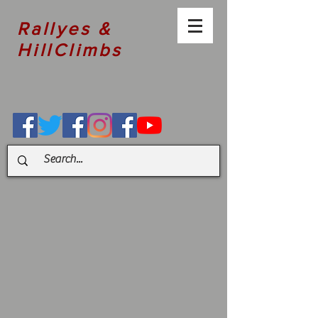
Rallyes &
HillClimbs