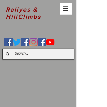
Rallyes &
HillClimbs