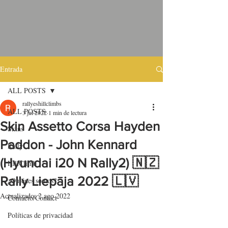
Entrada
ALL POSTS
rallyeshillclimbs
ALL POSTS
3 jul 2022
1 min de lectura
Skin Assetto Corsa Hayden
Skins
Paddon - John Kennard
Rally
(Hyundai i20 N Rally2) 🇳🇿
HillClimb
Rally Liepāja 2022 🇱🇻
¿Quiénes somos?
Actualizado:
2 ago 2022
Contacto/Contact
Políticas de privacidad