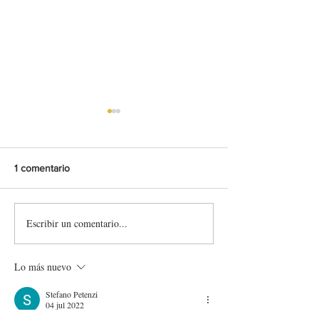
1 comentario
Escribir un comentario...
SupplyRacing &
Skin Laia Sanz -
RallyHillClimbs – Official
Larrosa (Toyota 
Collaboration
RZ N4) - Rally Si
Lo más nuevo
Morena 2025 🇪
Stefano Petenzi
04 jul 2022