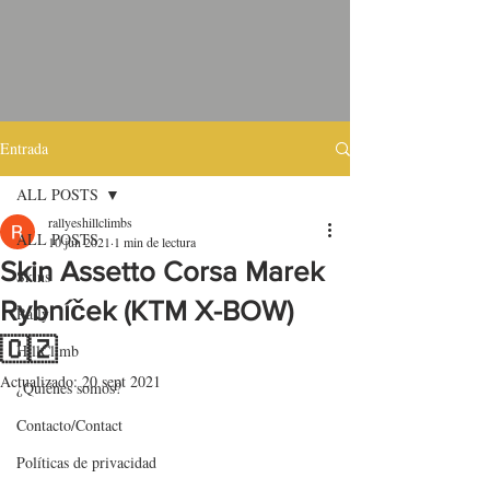
Entrada
ALL POSTS
rallyeshillclimbs
ALL POSTS
10 jun 2021
1 min de lectura
Skin Assetto Corsa Marek
Skins
Rybníček (KTM X-BOW)
Rally
🇨🇿
HillClimb
Actualizado:
20 sept 2021
¿Quiénes somos?
Contacto/Contact
Políticas de privacidad