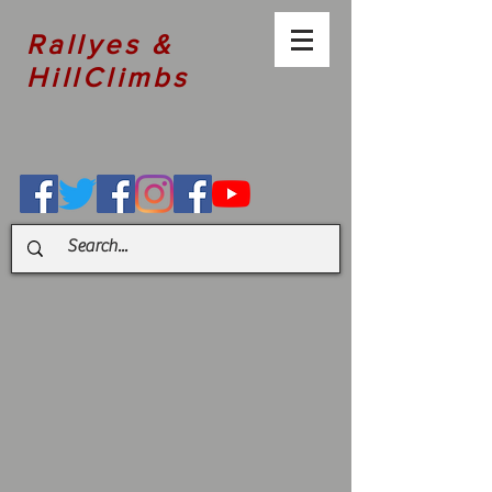
Rallyes &
HillClimbs