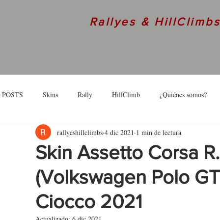
Rallyes & HillClimb
 POSTS
Skins
Rally
HillClimb
¿Quiénes somos?
rallyeshillclimbs
4 dic 2021
1 min de lectura
skins
Interview
Skin Assetto Corsa R.
(Volkswagen Polo GTI 
Ciocco 2021
Actualizado:
6 dic 2021