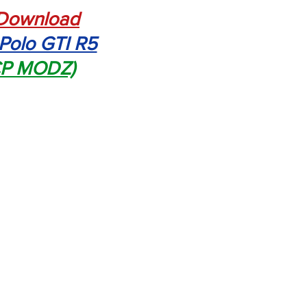
Download
Polo GTI R5
CP MODZ)